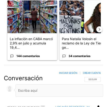
Un artículo de tendencia con el título "La inflación en CABA m
Un artículo de tendencia con e
La inflación en CABA marcó
Para Natalia Volosin el
2,9% en julio y acumula
reclamo de la Ley de Tierras
19,4...
ge...
144 comentarios
34 comentarios
INICIAR SESIÓN
|
CREAR CUENTA
Conversación
SIGA ESTA CO
SEGUIR