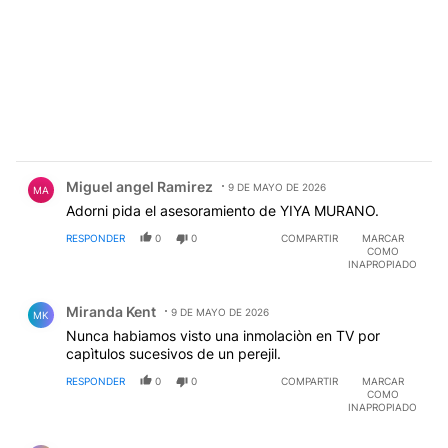
Comentario de Miguel angel Ramirez.
Miguel angel Ramirez
9 DE MAYO DE 2026
MA
Adorni pida el asesoramiento de YIYA MURANO.
RESPONDER
0
0
COMPARTIR
MARCAR
COMO
INAPROPIADO
Comentario de Miranda Kent.
Miranda Kent
9 DE MAYO DE 2026
MK
Nunca habiamos visto una inmolaciòn en TV por
capìtulos sucesivos de un perejil.
RESPONDER
0
0
COMPARTIR
MARCAR
COMO
INAPROPIADO
Comentario de Eduardo P..