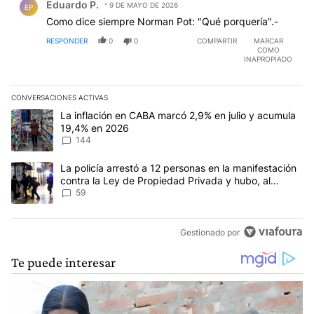
Eduardo P.
9 DE MAYO DE 2026
EP
Como dice siempre Norman Pot: "Qué porquería".-
RESPONDER
0
0
COMPARTIR
MARCAR
COMO
INAPROPIADO
CONVERSACIONES ACTIVAS
Este listado muestra los artículos con más comentarios en los últim
Un artículo de tendencia con el título "La inflación en CABA mar
La inflación en CABA marcó 2,9% en julio y acumula
19,4% en 2026
144
Un artículo de tendencia con el título "La policía arrestó a 12 p
La policía arrestó a 12 personas en la manifestación
contra la Ley de Propiedad Privada y hubo, al
menos, 3 agentes heridos
59
Gestionado por