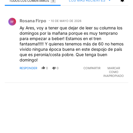
LOS MÁS RECIENTES
TODOS LOS COMENTARIOS
4
Todos los comentarios
Comentario de Rosana Firpo.
Rosana Firpo
10 DE MAYO DE 2026
RF
Ay Ares, voy a tener que dejar de leer su columna los
domingos por la mañana porque es muy temprano
para empezar a beber! Estamos en el tren
fantasma!!!!! Y quienes tenemos más de 60 no hemos
vivido ninguna época buena en este despojo de país
que es peronia/costa pobre. Que tenga buen
domingo!
RESPONDER
0
0
COMPARTIR
MARCAR
COMO
INAPROPIADO