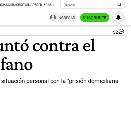
ICIAS
CARAS
EXITOÍNA
PERFIL BRASIL
INGRESAR
SUSCRIBITE
52
Má
ntó contra el
Kir
|
CE
ófano
ituación personal con la "prisión domiciliaria