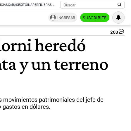
ICIAS
CARAS
EXITOÍNA
PERFIL BRASIL
INGRESAR
SUSCRIBITE
203
Ma
dorni heredó
Ado
jef
de
ta y un terreno
Ga
|
Ca
os movimientos patrimoniales del jefe de
y gastos en dólares.