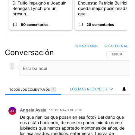
Di Tullio impugnó a Joaquín
Encuesta: Patricia Bullrich
Benegas Lynch por un
queda mejor posicionada
presun...
que...
90 comentarios
28 comentarios
INICIAR SESIÓN
|
CREAR CUENTA
Conversación
SIGA ESTA CO
SEGUIR
LOS MÁS RECIENTES
TODOS LOS COMENTARIOS
1
Todos los comentarios
Comentario de Angela Ayala.
Angela Ayala
10 DE MAYO DE 2026
AA
De que rien los que posan en esa foto? Del daño que
nos están haciendo, de nuestro padecimiento como
jubilados que hemos aportado montones de años, de
los asalariados, médicos, enfermeras, fuerza de