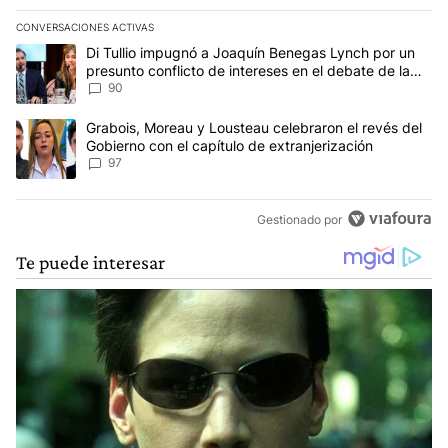
CONVERSACIONES ACTIVAS
Este listado muestra los artículos con más comentarios en los últim
Un artículo de tendencia con el título "Di Tullio impugnó a Joaqu
Di Tullio impugnó a Joaquín Benegas Lynch por un
presunto conflicto de intereses en el debate de la
Ley de Tierras
90
Un artículo de tendencia con el título "Grabois, Moreau y Lousteau
Grabois, Moreau y Lousteau celebraron el revés del
Gobierno con el capítulo de extranjerización
97
Gestionado por