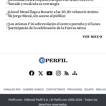
3
Senado y recalcula su estrategia
Lionel Messi llega a Rosario a las 20.30: velatorio íntimo
4
de Jorge Messi, sin acceso al público
Los aviones F 16 sobrevolarán el centro porteño y el lunes
5
participarán de la celebración de la Fuerza Aérea
VER MÁS
CANALES RSS
QUIENES SOMOS
CONTÁCTENOS
PRIVACIDAD
EQUIPO
REGLAS
Perfil.com - Editorial Perfil S.A.
| © Perfil.com 2006-2026 - Todos los
derechos reservados.