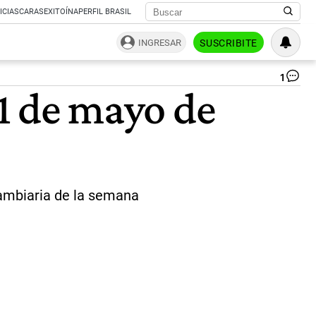
ICIAS
CARAS
EXITOÍNA
PERFIL BRASIL
INGRESAR
SUSCRIBITE
1
Dó
11 de mayo de
bl
|
Gen
de
Fre
cambiaria de la semana