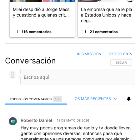
Milei despidió a Jorge Messi
La empresa que se le plantó
y cuestionó a quienes crit...
a Estados Unidos y hace
neg...
116 comentarios
21 comentarios
INICIAR SESIÓN
|
CREAR CUENTA
Conversación
SIGA ESTA CO
SEGUIR
LOS MÁS RECIENTES
TODOS LOS COMENTARIOS
165
Todos los comentarios
Comentario de Roberto Daniel.
Roberto Daniel
12 DE MAYO DE 2026
RD
Hay muy pocos programas de radio y tv donde lleven
gente con opiniones diversas, entonces pasa que
generalmente va una persona como este por ejemplo,