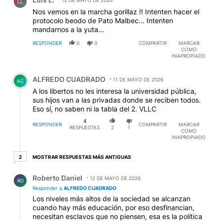
12 DE MAYO DE 2026
LL
Nos vemos en la marcha gorillaz !! Intenten hacer el
protocolo beodo de Pato Malbec... Intenten
mandarnos a la yuta...
RESPONDER
0
0
COMPARTIR
MARCAR
COMO
INAPROPIADO
Comentario de ALFREDO CUADRADO.
ALFREDO CUADRADO
11 DE MAYO DE 2026
AC
A los libertos no les interesa la universidad pública,
sus hijos van a las privadas donde se reciben todos.
Eso sí, no saben ni la tabla del 2. VLLC
4
RESPONDER
COMPARTIR
MARCAR
RESPUESTAS
2
1
COMO
INAPROPIADO
2 respuestas más antiguas
MOSTRAR RESPUESTAS MÁS ANTIGUAS
2
Respuesta de Roberto Daniel.
Roberto Daniel
12 DE MAYO DE 2026
RD
Responder a
ALFREDO CUADRADO
Los niveles más altos de la sociedad se alcanzan
cuando hay más educación, por eso desfinancian,
necesitan esclavos que no piensen, esa es la política