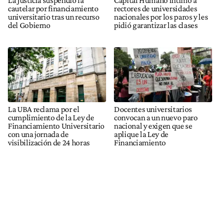
La Justicia suspendió la
Capital Humano intimó a
cautelar por financiamiento
rectores de universidades
universitario tras un recurso
nacionales por los paros y les
del Gobierno
pidió garantizar las clases
La UBA reclama por el
Docentes universitarios
cumplimiento de la Ley de
convocan a un nuevo paro
Financiamiento Universitario
nacional y exigen que se
con una jornada de
aplique la Ley de
visibilización de 24 horas
Financiamiento