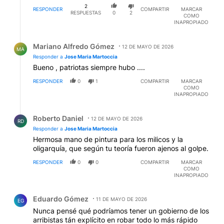
2
RESPONDER
COMPARTIR
MARCAR
RESPUESTAS
0
2
COMO
INAPROPIADO
Respuesta de Mariano Alfredo Gómez.
Mariano Alfredo Gómez
12 DE MAYO DE 2026
MA
Responder a
Jose Maria Martoccia
Bueno , patriotas siempre hubo ....
RESPONDER
0
1
COMPARTIR
MARCAR
COMO
INAPROPIADO
Respuesta de Roberto Daniel.
Roberto Daniel
12 DE MAYO DE 2026
RD
Responder a
Jose Maria Martoccia
Hermosa mano de pintura para los milicos y la
oligarquía, que según tu teoría fueron ajenos al golpe.
RESPONDER
0
0
COMPARTIR
MARCAR
COMO
INAPROPIADO
Comentario de Eduardo Gómez.
Eduardo Gómez
11 DE MAYO DE 2026
EG
Nunca pensé qué podríamos tener un gobierno de los
arribistas tán explícito en robar todo lo más rápido