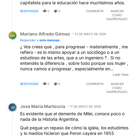
capitalista para la educación hace muchísimos años.
RESPONDER
0
0
COMPARTIR
MARCAR
COMO
INAPROPIADO
Respuesta de Mariano Alfredo Gómez.
Mariano Alfredo Gómez
12 DE MAYO DE 2026
MA
Responder a
este mensaje
¿ Vos crees que , para progresar - materialmente , me
refiero - es lo mismo apoyar a un sociólogo o a un
estudioso de las artes, que a un ingeniero ? . Si no
entendés la diferencia , sobre todo porque sos mujer ,
nunca vamos a progresar , especialmente en
momentos en los que los recursos sin limitados ,
Leer mas
aunque creas , como toda mujer , que no interesa que
RESPONDER
0
0
COMPARTIR
MARCAR
lo sean .
COMO
INAPROPIADO
Comentario de Jose Maria Martoccia.
Jose Maria Martoccia
11 DE MAYO DE 2026
JM
Es evidente que el demente de Milei, conoce poco o
nada de la Historia Argentina.
Qué pegue un repaso de cómo la igleia, los estudintes
y lo medios hicieron que Peron cayera en 1955