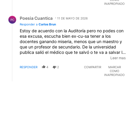
INAPROPIADO
Respuesta de Poesia Cuantica.
Poesia Cuantica
11 DE MAYO DE 2026
PC
Responder a
Carlos Brun
Estoy de acuerdo con la Auditoría pero no podes con
esa excusa, escucha bien ex-cu-sa tener a los
docentes ganando miseria, menos que un maestro y
que un profesor de secundario. De la universidad
publica salió el médico que te salvó o te va a salvar la
vida a vos o a tus hijos, el ingeniero que construyo, el
Leer mas
abogado que te defendió, etc y si dejamos caer la
RESPONDER
4
2
COMPARTIR
MARCAR
calidad de la enseñanza cae la calidad de los
COMO
profesionales. Eso le hace bien a la sociedad?
INAPROPIADO
Respuesta de ALFREDO CUADRADO.
ALFREDO CUADRADO
11 DE MAYO DE 2026
AC
Responder a
Carlos Brun
Que pongan los mismos profesionales que están
auditando a Adorno. VLLC
RESPONDER
0
1
COMPARTIR
MARCAR
COMO
INAPROPIADO
Comentario de Daniel Vitullo.