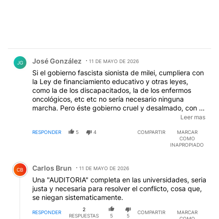
Comentario de José González.
José González
11 DE MAYO DE 2026
JG
Si el gobierno fascista sionista de milei, cumpliera con
la Ley de financiamiento educativo y otras leyes,
como la de los discapacitados, la de los enfermos
oncológicos, etc etc no sería necesario ninguna
marcha. Pero éste gobierno cruel y desalmado, con su
política de hambre, persecución y represión, para con
Leer mas
el pueblo trabajador argentino, se empeña en destruir,
RESPONDER
5
4
COMPARTIR
MARCAR
como ya lo dijo, el Estado y lamentablemente, lo está
COMO
logrando. Sólo el pueblo le hará tronar el
INAPROPIADO
escarmiento...! Por eso: #HayQueEcharAMileiYa
Comentario de Carlos Brun.
#FueraMilei #FueraSionistas #FueraAdorni
Carlos Brun
#FueraLugones
11 DE MAYO DE 2026
CB
Una "AUDITORIA" completa en las universidades, seria
justa y necesaria para resolver el conflicto, cosa que,
se niegan sistematicamente.
2
RESPONDER
COMPARTIR
MARCAR
RESPUESTAS
5
5
COMO