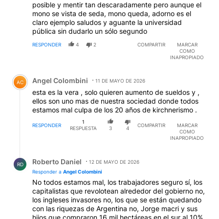
posible y mentir tan descaradamente pero aunque el
mono se vista de seda, mono queda, adorno es el
claro ejemplo saludos y aguante la universidad
pública sin dudarlo un sólo segundo
RESPONDER
4
2
COMPARTIR
MARCAR
COMO
INAPROPIADO
Comentario de Angel Colombini.
Angel Colombini
11 DE MAYO DE 2026
AC
esta es la vera , solo quieren aumento de sueldos y ,
ellos son uno mas de nuestra sociedad donde todos
estamos mal culpa de los 20 años de kirchnerismo .
1
RESPONDER
COMPARTIR
MARCAR
RESPUESTA
3
4
COMO
INAPROPIADO
Respuesta de Roberto Daniel.
Roberto Daniel
12 DE MAYO DE 2026
RD
Responder a
Angel Colombini
No todos estamos mal, los trabajadores seguro sí, los
capitalistas que revolotean alrededor del gobierno no,
los ingleses invasores no, los que se están quedando
con las riquezas de Argentina no, Jorge macri y sus
hijos que compraron 16 mil hectáreas en el sur al 10%