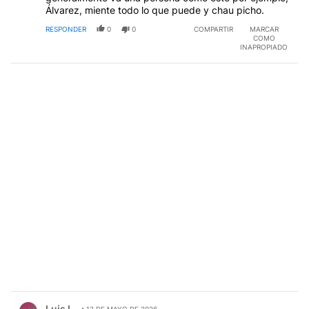
Álvarez, miente todo lo que puede y chau picho.
RESPONDER
0
0
COMPARTIR
MARCAR
COMO
INAPROPIADO
Comentario de Luis L..
Luis L.