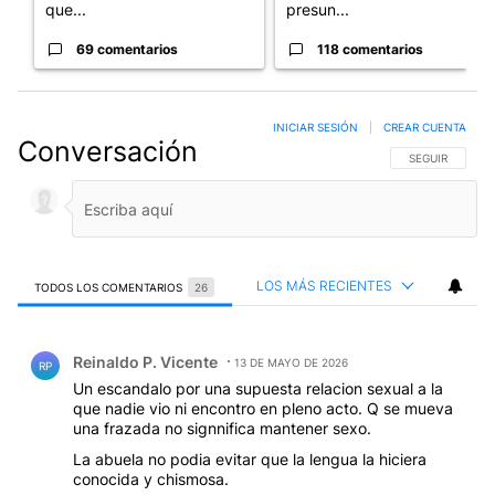
que...
presun...
69 comentarios
118 comentarios
INICIAR SESIÓN
|
CREAR CUENTA
Conversación
SIGA ESTA CO
SEGUIR
LOS MÁS RECIENTES
TODOS LOS COMENTARIOS
26
Todos los comentarios
Comentario de Reinaldo P. Vicente.
Reinaldo P. Vicente
13 DE MAYO DE 2026
RP
Un escandalo por una supuesta relacion sexual a la
que nadie vio ni encontro en pleno acto. Q se mueva
una frazada no signnifica mantener sexo.
La abuela no podia evitar que la lengua la hiciera
conocida y chismosa.