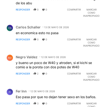
de los abu
RESPONDER
0
0
COMPARTIR
MARCAR
COMO
INAPROPIADO
Comentario de Carlos Schaller.
Carlos Schaller
13 DE MAYO DE 2026
CS
en economica esto no pasa
RESPONDER
0
0
COMPARTIR
MARCAR
COMO
INAPROPIADO
Comentario de Negro Valdez.
Negro Valdez
12 DE MAYO DE 2026
NV
y bueno un poco de W40 y atroden, si el kichi se
comio a la porota con dos potes de W40
RESPONDER
2
0
COMPARTIR
MARCAR
COMO
INAPROPIADO
Comentario de Fer Inn.
Fer Inn
12 DE MAYO DE 2026
FI
Eso pasa por que no dejan tener sexo en los baños.
RESPONDER
3
0
COMPARTIR
MARCAR
COMO