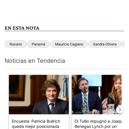
EN ESTA NOTA
Rosario
Panamá
Mauricio Cagiano
Sandra Olivera
E
Noticias en Tendencia
Este listado muestra los artículos con más comentarios en los últim
Un artículo de tendencia con el título "Encuesta: Patricia Bull
Un artículo de tendencia con e
Encuesta: Patricia Bullrich
Di Tullio impugnó a Joaquín
queda mejor posicionada
Benegas Lynch por un