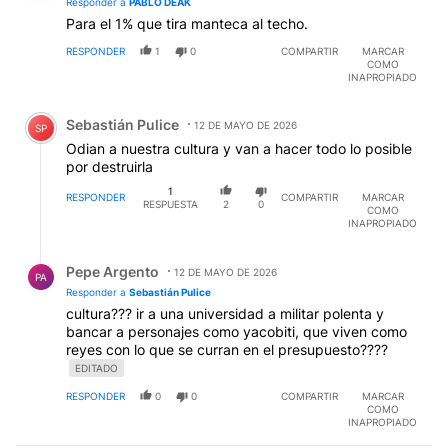
RESPONDER
1
0
COMPARTIR
MARCAR
COMO
INAPROPIADO
Comentario de Sebastián Pulice.
Sebastián Pulice
12 DE MAYO DE 2026
SP
Odian a nuestra cultura y van a hacer todo lo posible
por destruirla
1
RESPONDER
COMPARTIR
MARCAR
RESPUESTA
2
0
COMO
INAPROPIADO
Respuesta de Pepe Argento.
Pepe Argento
12 DE MAYO DE 2026
PA
Responder a
Sebastián Pulice
cultura??? ir a una universidad a militar polenta y
bancar a personajes como yacobiti, que viven como
reyes con lo que se curran en el presupuesto????
EDITADO
RESPONDER
0
0
COMPARTIR
MARCAR
COMO
INAPROPIADO