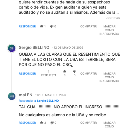
cambio de vida. Exigen auditar a quien ya esta
auditado y no se auditan a si mismos. Además de la
censura y presión que empiezan a ejercer sobre la
Leer mas
prensaLa soberbia, la desfachatez, la arrogancia que
RESPONDER
1
0
COMPARTIR
MARCAR
tienen para no cumplir las leyes a las que estan
COMO
obligados a acatar son inadmisibles. El congreso
INAPROPIADO
debería ponerle limites y especialmente esos
Comentario de Sergio BELLINO.
republicanos intermitentes que vienen traicionando a
Sergio BELLINO
sus antiguas declaraciones y buena parte del
12 DE MAYO DE 2026
SB
electorado que los puso en sus bancas (PRO,
QUEDA A LAS CLARAS QUE EL RESENTIMIENTO QUE
radicales con peluca, peronistas todo terreno etc)
TIENE EL LOKITO CON LA UBA ES TERRIBLE, SERA
POR QUE NO PASO EL CBC¿
1
RESPONDER
COMPARTIR
MARCAR
RESPUESTA
3
0
COMO
INAPROPIADO
Respuesta de mal EN.
mal EN
12 DE MAYO DE 2026
ME
Responder a
Sergio BELLINO
TAL CUAL !!!!!!!!!!!! NO APROBO EL INGRESO !!!!!!!!!!!!!!!
No cualquiera es alumno de la UBA y se recibe
RESPONDER
2
0
COMPARTIR
MARCAR
COMO
INAPROPIADO