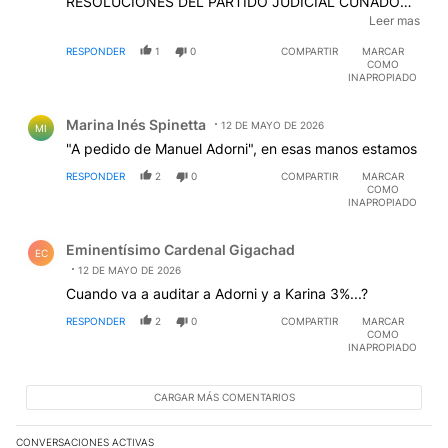
. EN ESTO NO SE LES DEBE PERMITIR QUE MIREN
RESPONDER
1
0
COMPARTIR
MARCAR
PARA OTRO LADO O SE PASEN LA CONSTITUCION
COMO
YA SABEMOS POR DONDE . EL QUE LA TIENE MAS
INAPROPIADO
GRANDE A NADIE LE INTERESA . EN TODO SI ES POR
Comentario de Marina Inés Spinetta.
CUESTON DE LARGO DE ANCHO O DE GROSOR AL
Marina Inés Spinetta
DFORMADO LO UNICO QUE LE INTERESA SON LAS
12 DE MAYO DE 2026
MI
MEDIDAS DE LOS SABLES QUE SE COLOCA LA
"A pedido de Manuel Adorni", en esas manos estamos
GEMELA DE ZULMA LOBATO EN EL CINTURONGA Y
RESPONDER
2
0
COMPARTIR
MARCAR
SE LOS INSERTA
COMO
INAPROPIADO
Comentario de Eminentísimo Cardenal Gigachad.
Eminentísimo Cardenal Gigachad
EC
12 DE MAYO DE 2026
Cuando va a auditar a Adorni y a Karina 3%...?
RESPONDER
2
0
COMPARTIR
MARCAR
COMO
INAPROPIADO
CARGAR MÁS COMENTARIOS
CONVERSACIONES ACTIVAS
Este listado muestra los artículos con más comentarios en los últim
Un artículo de tendencia con el título "Irán nombró al ideólogo d
Irán nombró al ideólogo del atentado a la AMIA al