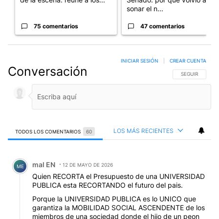
75 comentarios
47 comentarios
INICIAR SESIÓN
|
CREAR CUENTA
Conversación
SIGA ESTA CO
SEGUIR
LOS MÁS RECIENTES
TODOS LOS COMENTARIOS
60
Todos los comentarios
Comentario de mal EN.
mal EN
12 DE MAYO DE 2026
ME
Quien RECORTA el Presupuesto de una UNIVERSIDAD
PUBLICA esta RECORTANDO el futuro del pais.
Porque la UNIVERSIDAD PUBLICA es lo UNICO que
garantiza la MOBILIDAD SOCIAL ASCENDENTE de los
miembros de una sociedad donde el hijo de un peon
puede llegar a ser medico, abogado, cientifico......