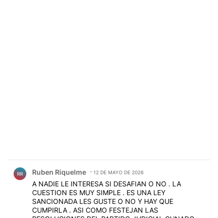
Comentario de Ruben Riquelme.
Ruben Riquelme
12 DE MAYO DE 2026
RR
A NADIE LE INTERESA SI DESAFIAN O NO . LA
CUESTION ES MUY SIMPLE . ES UNA LEY
SANCIONADA LES GUSTE O NO Y HAY QUE
CUMPIRLA . ASI COMO FESTEJAN LAS
RESOLUCIONES DEL PARTIDO JUDICIAL CUNADO
LOS FAVORECEN . COMO EN LA REFORMA LABORAL
Leer mas