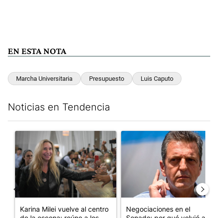
EN ESTA NOTA
Marcha Universitaria
Presupuesto
Luis Caputo
Noticias en Tendencia
Este listado muestra los artículos con más comentarios en los últim
Un artículo de tendencia con el título "Karina Milei vuelve al c
Un artículo de tendencia con 
Karina Milei vuelve al centro
Negociaciones en el
de la escena: reúne a los...
Senado: por qué volvió a
sonar el n...