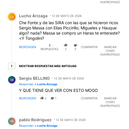
Comentario de Lucho Arizaga.
Lucho Arizaga
12 DE MAYO DE 2026
LA
Che Fonte y de las SIRA con las que se hicieron ricos
Sergio Massa con Elias Piccirillo, Migueles y Hauque
algo? nada? Massa se compro un Haras te enteraste?
<Y Tongolini?
3
RESPONDER
COMPARTIR
MARCAR
RESPUESTAS
2
5
COMO
INAPROPIADO
1 respuesta más antiguas
MOSTRAR RESPUESTAS MÁS ANTIGUAS
1
Respuesta de Sergio BELLINO.
Sergio BELLINO
12 DE MAYO DE 2026
SB
Responder a
Lucho Arizaga
Y QUE TIENE QUE VER CON ESTO MOGO
RESPONDER
2
1
COMPARTIR
MARCAR
COMO
INAPROPIADO
Respuesta de pablo Rodriguez.
pablo Rodriguez
12 DE MAYO DE 2026
PR
Responder a
Lucho Arizaga
Bobina este tema es EDUCACIÓN. Por eso sos liberto