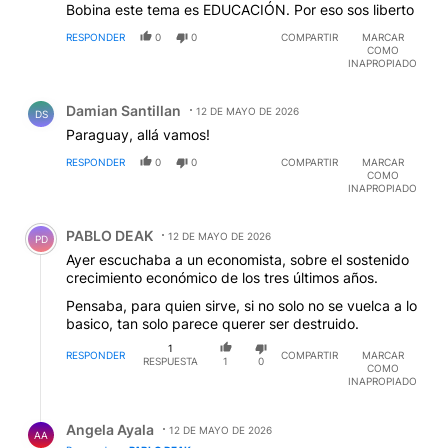
RESPONDER
0
0
COMPARTIR
MARCAR
COMO
INAPROPIADO
Comentario de Damian Santillan.
Damian Santillan
12 DE MAYO DE 2026
DS
Paraguay, allá vamos!
RESPONDER
0
0
COMPARTIR
MARCAR
COMO
INAPROPIADO
Comentario de PABLO DEAK.
PABLO DEAK
12 DE MAYO DE 2026
PD
Ayer escuchaba a un economista, sobre el sostenido
crecimiento económico de los tres últimos años.
Pensaba, para quien sirve, si no solo no se vuelca a lo
basico, tan solo parece querer ser destruido.
1
RESPONDER
COMPARTIR
MARCAR
RESPUESTA
1
0
COMO
INAPROPIADO
Respuesta de Angela Ayala.
Angela Ayala
12 DE MAYO DE 2026
AA
Responder a
PABLO DEAK
Para el 1% que tira manteca al techo.