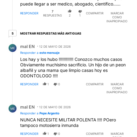
7
RESPONDER
COMPARTIR
MARCAR
RESPUESTAS
2
1
COMO
INAPROPIADO
5 respuestas más antiguas
MOSTRAR RESPUESTAS MÁS ANTIGUAS
5
Respuesta de mal EN.
mal EN
12 DE MAYO DE 2026
ME
Responder a
este mensaje
Los hay y los hubo !!!!!!!!!!!! Conozco muchos casos
Obviamente muchisimo sacrificio. Un hijo de un peon
albañil y una mama que limpio casas hoy es
ODONTOLOGO !!!!
RESPONDER
1
0
COMPARTIR
MARCAR
COMO
INAPROPIADO
Respuesta de mal EN.
mal EN
12 DE MAYO DE 2026
ME
Responder a
Pepe Argento
NUNCA NECESITE MILITAR POLENTA !!!! POero
tampoco motosierra inmunda
RESPONDER
1
0
COMPARTIR
MARCAR
COMO
INAPROPIADO