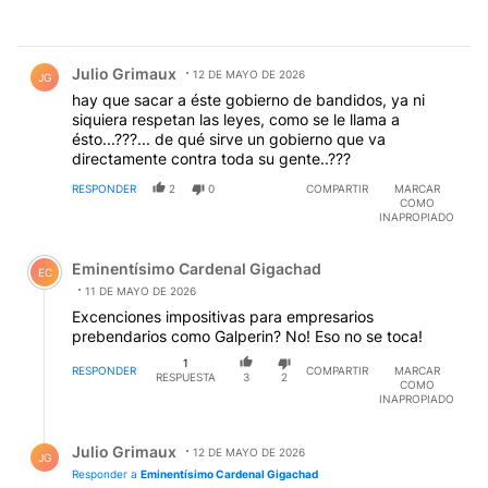
Comentario de Julio Grimaux.
Julio Grimaux
12 DE MAYO DE 2026
JG
hay que sacar a éste gobierno de bandidos, ya ni
siquiera respetan las leyes, como se le llama a
ésto...???... de qué sirve un gobierno que va
directamente contra toda su gente..???
RESPONDER
2
0
COMPARTIR
MARCAR
COMO
INAPROPIADO
Comentario de Eminentísimo Cardenal Gigachad.
Eminentísimo Cardenal Gigachad
EC
11 DE MAYO DE 2026
Excenciones impositivas para empresarios
prebendarios como Galperin? No! Eso no se toca!
1
RESPONDER
COMPARTIR
MARCAR
RESPUESTA
3
2
COMO
INAPROPIADO
Respuesta de Julio Grimaux.
Julio Grimaux
12 DE MAYO DE 2026
JG
Responder a
Eminentísimo Cardenal Gigachad