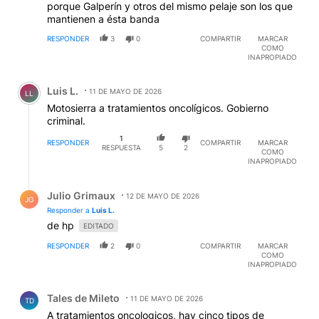
porque Galperín y otros del mismo pelaje son los que
mantienen a ésta banda
RESPONDER
3
0
COMPARTIR
MARCAR
COMO
INAPROPIADO
Comentario de Luis L..
Luis L.
11 DE MAYO DE 2026
LL
Motosierra a tratamientos oncolígicos. Gobierno
criminal.
1
RESPONDER
COMPARTIR
MARCAR
RESPUESTA
5
2
COMO
INAPROPIADO
Respuesta de Julio Grimaux.
Julio Grimaux
12 DE MAYO DE 2026
JG
Responder a
Luis L.
de hp
EDITADO
RESPONDER
2
0
COMPARTIR
MARCAR
COMO
INAPROPIADO
Comentario de Tales de Mileto.
Tales de Mileto
11 DE MAYO DE 2026
TD
A tratamientos oncologicos, hay cinco tipos de