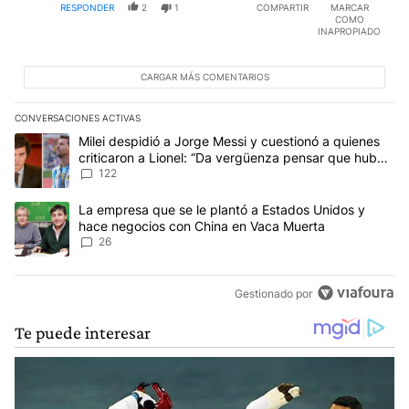
RESPONDER
2
1
COMPARTIR
MARCAR
COMO
INAPROPIADO
CARGAR MÁS COMENTARIOS
CONVERSACIONES ACTIVAS
Este listado muestra los artículos con más comentarios en los últim
Un artículo de tendencia con el título "Milei despidió a Jorge Mes
Milei despidió a Jorge Messi y cuestionó a quienes
criticaron a Lionel: “Da vergüenza pensar que hubo
anti-Messi”
122
Un artículo de tendencia con el título "La empresa que se le pla
La empresa que se le plantó a Estados Unidos y
hace negocios con China en Vaca Muerta
26
Gestionado por