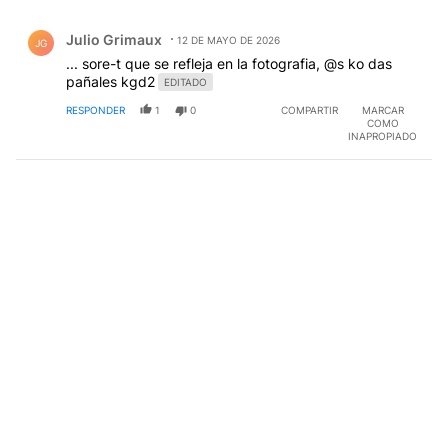
Todos los comentarios
Comentario de Julio Grimaux.
Julio Grimaux
12 DE MAYO DE 2026
JG
... sore-t que se refleja en la fotografia, @s ko das
pañales kgd2
EDITADO
RESPONDER
1
0
COMPARTIR
MARCAR
COMO
INAPROPIADO