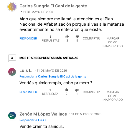
Comentario de Carlos Sungria El Capi de la gente.
Carlos Sungria El Capi de la gente
CS
11 DE MAYO DE 2026
Algo que siempre me llamó la atención es el Plan
Nacional de Alfabetización porque si vas a la matanza
evidentemente no se enteraron que existe.
5
RESPONDER
COMPARTIR
MARCAR
RESPUESTAS
3
5
COMO
INAPROPIADO
3 respuestas más antiguas
MOSTRAR RESPUESTAS MÁS ANTIGUAS
3
Respuesta de Luis L..
Luis L.
11 DE MAYO DE 2026
LL
Responder a
Carlos Sungria El Capi de la gente
Vendés quimioterapia, cabo primero ?
1
RESPONDER
COMPARTIR
MARCAR
RESPUESTA
2
1
COMO
INAPROPIADO
Respuesta de Zenón M López Wallace.
Zenón M López Wallace
11 DE MAYO DE 2026
ZM
Responder a
Luis L.
Vende cremita sanicul..