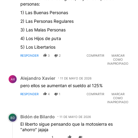
personas:
1) Las Buenas Personas
2) Las Personas Regulares
3) Las Malas Personas
4) Los Hijos de ρuτa
5) Los Libertarios
RESPONDER
3
2
COMPARTIR
MARCAR
COMO
INAPROPIADO
Comentario de Alejandro Xavier.
Alejandro Xavier
11 DE MAYO DE 2026
AX
pero ellos se aumentan el sueldo al 125%
RESPONDER
4
1
COMPARTIR
MARCAR
COMO
INAPROPIADO
Comentario de Bidón de Bilardo.
Bidón de Bilardo
11 DE MAYO DE 2026
BD
El liberto sigue pensando que la motosierra es
"ahorro" jajaja
1