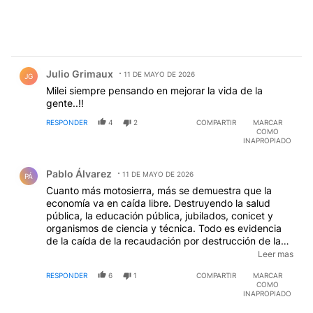
Comentario de Julio Grimaux.
Julio Grimaux
11 DE MAYO DE 2026
JG
Milei siempre pensando en mejorar la vida de la
gente..!!
RESPONDER
4
2
COMPARTIR
MARCAR
COMO
INAPROPIADO
Comentario de Pablo Álvarez.
Pablo Álvarez
11 DE MAYO DE 2026
PÁ
Cuanto más motosierra, más se demuestra que la
economía va en caída libre. Destruyendo la salud
pública, la educación pública, jubilados, conicet y
organismos de ciencia y técnica. Todo es evidencia
de la caída de la recaudación por destrucción de la
economía. Eso sí, le bajamos impuestos a los bienes
Leer mas
personales, a los autos de lujo y bajamos impuestos a
RESPONDER
6
1
COMPARTIR
MARCAR
sectores que la están juntando con la pala.
COMO
INAPROPIADO