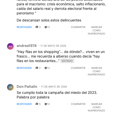
para el macrismo: crisis económica, salto inflacionario,
caída del salario real y derrota electoral frente al
peronismo "
De descansan solos estos delincuentes
RESPONDER
3
0
COMPARTIR
MARCAR
COMO
INAPROPIADO
Comentario de andrea1974 .
andrea1974
11 DE MAYO DE 2026
AN
“Hay filas en los shopping”… de dónde?… viven en un
frasco… me recuerda a alberso cuando decía “hay
filas en los restaurantes…”
EDITADO
RESPONDER
2
0
COMPARTIR
MARCAR
COMO
INAPROPIADO
Comentario de Don Pañalín.
Don Pañalín
11 DE MAYO DE 2026
DP
Se cumplio toda la campaña del miedo del 2023.
Palabra por palabra
RESPONDER
5
0
COMPARTIR
MARCAR
COMO
INAPROPIADO