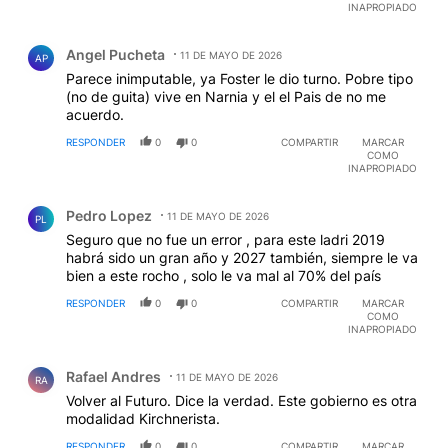
INAPROPIADO
Comentario de Angel Pucheta.
Angel Pucheta
11 DE MAYO DE 2026
AP
Parece inimputable, ya Foster le dio turno. Pobre tipo
(no de guita) vive en Narnia y el el Pais de no me
acuerdo.
RESPONDER
0
0
COMPARTIR
MARCAR
COMO
INAPROPIADO
Comentario de Pedro Lopez.
Pedro Lopez
11 DE MAYO DE 2026
PL
Seguro que no fue un error , para este ladri 2019
habrá sido un gran año y 2027 también, siempre le va
bien a este rocho , solo le va mal al 70% del país
RESPONDER
0
0
COMPARTIR
MARCAR
COMO
INAPROPIADO
Comentario de Rafael Andres.
Rafael Andres
11 DE MAYO DE 2026
RA
Volver al Futuro. Dice la verdad. Este gobierno es otra
modalidad Kirchnerista.
RESPONDER
0
0
COMPARTIR
MARCAR