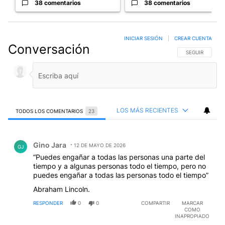
38 comentarios
38 comentarios
INICIAR SESIÓN
|
CREAR CUENTA
Conversación
SIGA ESTA CO
SEGUIR
LOS MÁS RECIENTES
TODOS LOS COMENTARIOS
23
Todos los comentarios
Comentario de Gino Jara.
Gino Jara
12 DE MAYO DE 2026
GJ
“Puedes engañar a todas las personas una parte del
tiempo y a algunas personas todo el tiempo, pero no
puedes engañar a todas las personas todo el tiempo”
Abraham Lincoln.
RESPONDER
0
0
COMPARTIR
MARCAR
COMO
INAPROPIADO