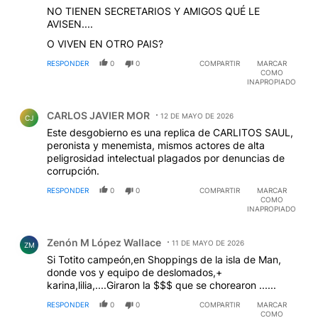
NO TIENEN SECRETARIOS Y AMIGOS QUÉ LE
AVISEN....
O VIVEN EN OTRO PAIS?
RESPONDER
0
0
COMPARTIR
MARCAR
COMO
INAPROPIADO
Comentario de CARLOS JAVIER MOR.
CARLOS JAVIER MOR
12 DE MAYO DE 2026
CJ
Este desgobierno es una replica de CARLITOS SAUL,
peronista y menemista, mismos actores de alta
peligrosidad intelectual plagados por denuncias de
corrupción.
RESPONDER
0
0
COMPARTIR
MARCAR
COMO
INAPROPIADO
Comentario de Zenón M López Wallace.
Zenón M López Wallace
11 DE MAYO DE 2026
ZM
Si Totito campeón,en Shoppings de la isla de Man,
donde vos y equipo de deslomados,+
karina,lilia,....Giraron la $$$ que se chorearon ......
RESPONDER
0
0
COMPARTIR
MARCAR
COMO