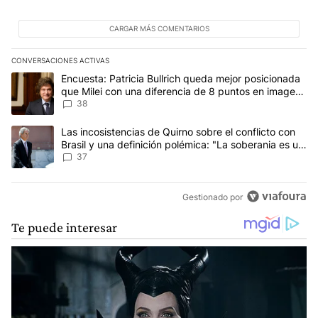
CARGAR MÁS COMENTARIOS
CONVERSACIONES ACTIVAS
Este listado muestra los artículos con más comentarios en los últim
Un artículo de tendencia con el título "Encuesta: Patricia Bullri
Encuesta: Patricia Bullrich queda mejor posicionada
que Milei con una diferencia de 8 puntos en imagen
negativa
38
Un artículo de tendencia con el título "Las incosistencias de Quir
Las incosistencias de Quirno sobre el conflicto con
Brasil y una definición polémica: "La soberania es un
concepto antiguo"
37
Gestionado por