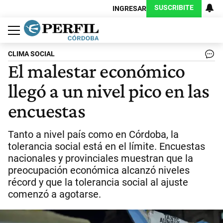
SUSCRIBITE
INGRESAR
Política
Economía
Judiciales
Sociedad
Cultura
Espectáculos
Deportes
Protagonistas
CLIMA SOCIAL
El malestar económico
llegó a un nivel pico en las
encuestas
Tanto a nivel país como en Córdoba, la
tolerancia social está en el límite. Encuestas
nacionales y provinciales muestran que la
preocupación económica alcanzó niveles
récord y que la tolerancia social al ajuste
comenzó a agotarse.