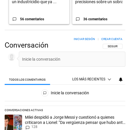
un industricidio que ya ...
precisiones sobre un sobra...
56 comentarios
36 comentarios
INICIAR SESIÓN
|
CREAR CUENTA
Conversación
SIGA ESTA CON
SEGUIR
LOS MÁS RECIENTES
TODOS LOS COMENTARIOS
Todos los comentarios
Inicie la conversación
CONVERSACIONES ACTIVAS
Este listado muestra los artículos con más comentarios en los últimos 
Un artículo de tendencia con el título "Milei despidió a Jorge Messi y
Milei despidió a Jorge Messi y cuestionó a quienes
criticaron a Lionel: “Da vergüenza pensar que hubo anti-
128
Messi”