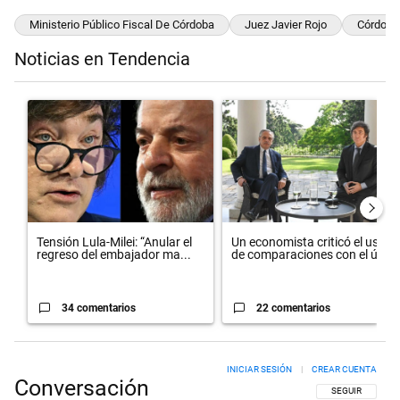
Ministerio Público Fiscal De Córdoba
Juez Javier Rojo
Córdoba
Noticias en Tendencia
Este listado muestra los artículos con más comentarios en los últimos 
Un artículo de tendencia con el título "Tensión Lula-Milei: “Anula
Un artículo de tendencia con el
Tensión Lula-Milei: “Anular el
Un economista criticó el uso
regreso del embajador ma...
de comparaciones con el úl...
34 comentarios
22 comentarios
INICIAR SESIÓN
|
CREAR CUENTA
Conversación
SIGA ESTA CON
SEGUIR