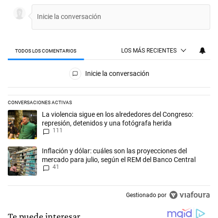
LOS MÁS RECIENTES
TODOS LOS COMENTARIOS
Todos los comentarios
Inicie la conversación
CONVERSACIONES ACTIVAS
Este listado muestra los artículos con más comentarios en los últimos 
Un artículo de tendencia con el título "La violencia sigue en los alred
La violencia sigue en los alrededores del Congreso:
represión, detenidos y una fotógrafa herida
111
Un artículo de tendencia con el título "Inflación y dólar: cuáles son l
Inflación y dólar: cuáles son las proyecciones del
mercado para julio, según el REM del Banco Central
41
Gestionado por