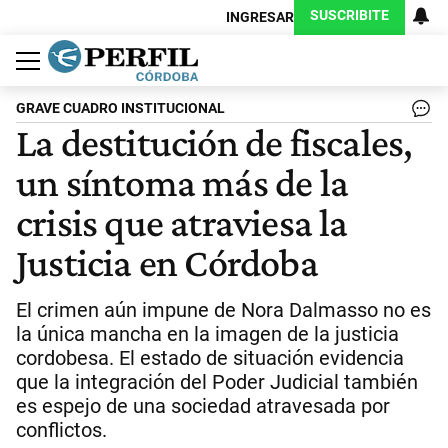
SUSCRIBITE
INGRESAR
Política
Economía
Judiciales
Sociedad
Cultura
Espectáculos
Deportes
Protagonistas
GRAVE CUADRO INSTITUCIONAL
La destitución de fiscales,
un síntoma más de la
crisis que atraviesa la
Justicia en Córdoba
El crimen aún impune de Nora Dalmasso no es
la única mancha en la imagen de la justicia
cordobesa. El estado de situación evidencia
que la integración del Poder Judicial también
es espejo de una sociedad atravesada por
conflictos.