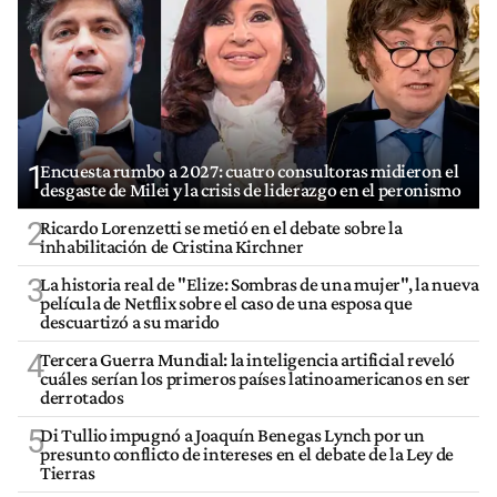
1
Encuesta rumbo a 2027: cuatro consultoras midieron el
desgaste de Milei y la crisis de liderazgo en el peronismo
2
Ricardo Lorenzetti se metió en el debate sobre la
inhabilitación de Cristina Kirchner
3
La historia real de "Elize: Sombras de una mujer", la nueva
película de Netflix sobre el caso de una esposa que
descuartizó a su marido
4
Tercera Guerra Mundial: la inteligencia artificial reveló
cuáles serían los primeros países latinoamericanos en ser
derrotados
5
Di Tullio impugnó a Joaquín Benegas Lynch por un
presunto conflicto de intereses en el debate de la Ley de
Tierras