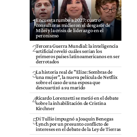
Encuesta rumbo a 2027: cuatro
1
consultoras midieron el desgaste de
Milei y la crisis de liderazgo en el
peronismo
Tercera Guerra Mundial: la inteligencia
2
artificial reveló cuáles serían los
primeros países latinoamericanos en ser
derrotados
La historia real de "Elize: Sombras de
3
una mujer", la nueva película de Netflix
sobre el caso de una esposa que
descuartizó a su marido
Ricardo Lorenzetti se metió en el debate
4
sobre la inhabilitación de Cristina
Kirchner
Di Tullio impugnó a Joaquín Benegas
5
Lynch por un presunto conflicto de
intereses en el debate de la Ley de Tierras