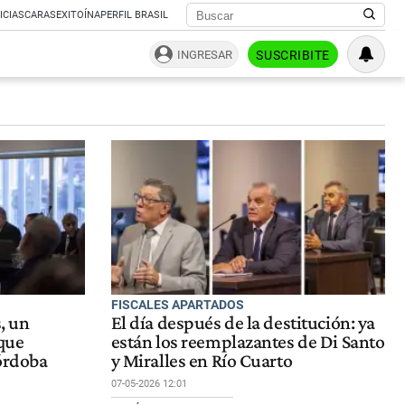
ICIAS
CARAS
EXITOÍNA
PERFIL BRASIL
INGRESAR
SUSCRIBITE
FISCALES APARTADOS
s, un
El día después de la destitución: ya
 que
están los reemplazantes de Di Santo
Córdoba
y Miralles en Río Cuarto
07-05-2026 12:01