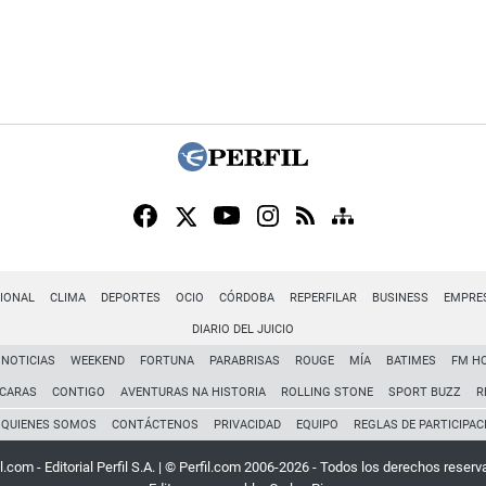
IONAL
CLIMA
DEPORTES
OCIO
CÓRDOBA
REPERFILAR
BUSINESS
EMPRE
DIARIO DEL JUICIO
NOTICIAS
WEEKEND
FORTUNA
PARABRISAS
ROUGE
MÍA
BATIMES
FM H
CARAS
CONTIGO
AVENTURAS NA HISTORIA
ROLLING STONE
SPORT BUZZ
R
QUIENES SOMOS
CONTÁCTENOS
PRIVACIDAD
EQUIPO
REGLAS DE PARTICIPAC
l.com - Editorial Perfil S.A.
| © Perfil.com 2006-2026 - Todos los derechos reserv