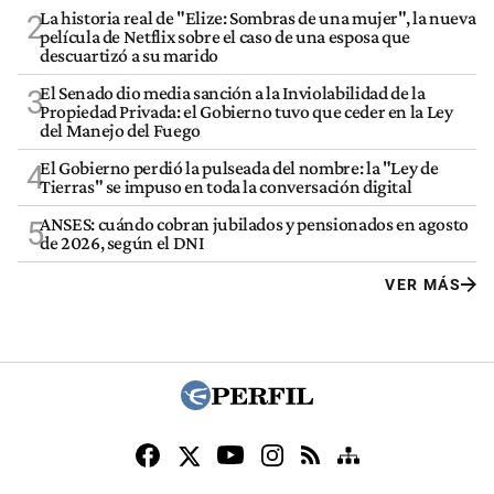
La historia real de "Elize: Sombras de una mujer", la nueva
2
película de Netflix sobre el caso de una esposa que
descuartizó a su marido
El Senado dio media sanción a la Inviolabilidad de la
3
Propiedad Privada: el Gobierno tuvo que ceder en la Ley
del Manejo del Fuego
El Gobierno perdió la pulseada del nombre: la "Ley de
4
Tierras" se impuso en toda la conversación digital
ANSES: cuándo cobran jubilados y pensionados en agosto
5
de 2026, según el DNI
VER MÁS