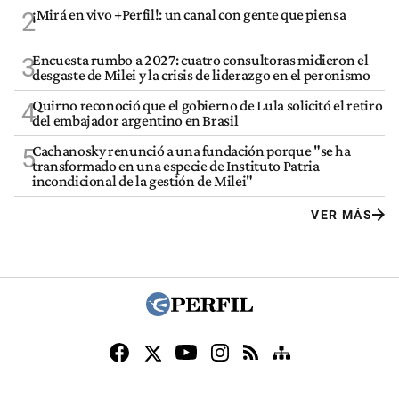
¡Mirá en vivo +Perfil!: un canal con gente que piensa
2
Encuesta rumbo a 2027: cuatro consultoras midieron el
3
desgaste de Milei y la crisis de liderazgo en el peronismo
Quirno reconoció que el gobierno de Lula solicitó el retiro
4
del embajador argentino en Brasil
Cachanosky renunció a una fundación porque "se ha
5
transformado en una especie de Instituto Patria
incondicional de la gestión de Milei"
VER MÁS