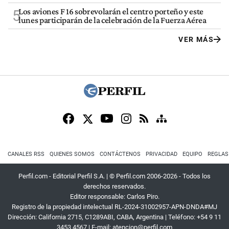
Los aviones F 16 sobrevolarán el centro porteño y este
5
lunes participarán de la celebración de la Fuerza Aérea
VER MÁS
CANALES RSS
QUIENES SOMOS
CONTÁCTENOS
PRIVACIDAD
EQUIPO
REGLAS
Perfil.com - Editorial Perfil S.A.
| © Perfil.com 2006-2026 - Todos los
derechos reservados.
Editor responsable: Carlos Piro.
Registro de la propiedad intelectual RL-2024-31002957-APN-DNDA#MJ
Dirección:
California 2715
,
C1289ABI
,
CABA, Argentina
| Teléfono:
+54 9 11
3453 4567
| E-mail:
atencion@perfil.com