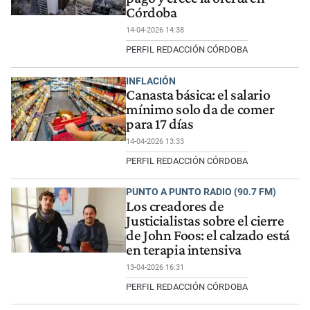
Córdoba
14-04-2026 14:38
PERFIL REDACCIÓN CÓRDOBA
INFLACIÓN
Canasta básica: el salario
mínimo solo da de comer
para 17 días
14-04-2026 13:33
PERFIL REDACCIÓN CÓRDOBA
PUNTO A PUNTO RADIO (90.7 FM)
Los creadores de
Justicialistas sobre el cierre
de John Foos: el calzado está
en terapia intensiva
13-04-2026 16:31
PERFIL REDACCIÓN CÓRDOBA