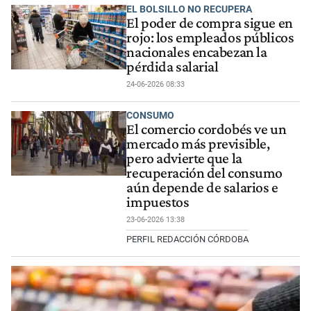
EL BOLSILLO NO RECUPERA
El poder de compra sigue en
rojo: los empleados públicos
nacionales encabezan la
pérdida salarial
24-06-2026 08:33
CONSUMO
El comercio cordobés ve un
mercado más previsible,
pero advierte que la
recuperación del consumo
aún depende de salarios e
impuestos
23-06-2026 13:38
PERFIL REDACCIÓN CÓRDOBA