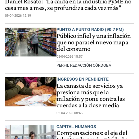
Daniel Rosato: "La caída en la industria PyME no
cesa mes a mes, se profundiza cada vez más"
09-04-2026 12:19
PUNTO A PUNTO RADIO (90.7 FM)
Público infiel y una inflación
que no para: el nuevo mapa
del consumo
08-04-2026 15:57
PERFIL REDACCIÓN CÓRDOBA
INGRESOS EN PENDIENTE
La canasta de servicios ya
presiona más que la
inflación y pone contra las
cuerdas a la clase media
02-04-2026 08:46
CAPITAL HUMANOS
Compensaciones: el eje del