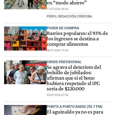
en “modo ahorro”
11-07-2026 00:02
PERFIL REDACCIÓN CÓRDOBA
PODER DE COMPRA
Barrios populares: el 93% de
los ingresos se destina a
comprar alimentos
08-07-2026 15:04
CRISIS PREVISIONAL
Se agrava el deterioro del
bolsillo de jubilados:
afirman que si el bono
hubiera respetado el IPC
sería de $220.000
04-07-2026 07:00
PUNTO A PUNTO RADIO (90.7 FM)
El aguinaldo ya no es para