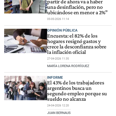
partir de ahora va a haber
una desinflación, pero no
ubicándose en menor a 2%”
05-05-2026 11:14
OPINIÓN PÚBLICA
Encuesta: el 82% de los
hogares resignó gastos y
crece la desconfianza sobre
la inflación oficial
27-04-2026 11:35
MARÍA LORENA RODRÍGUEZ
INFORME
El 43% de los trabajadores
argentinos busca un
segundo empleo porque su
sueldo no alcanza
24-04-2026 12:20
JUAN BERNAUS