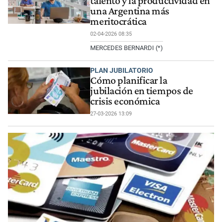
talento y la productividad en
una Argentina más
meritocrática
02-04-2026 08:35
MERCEDES BERNARDI (*)
PLAN JUBILATORIO
Cómo planificar la
jubilación en tiempos de
crisis económica
27-03-2026 13:09