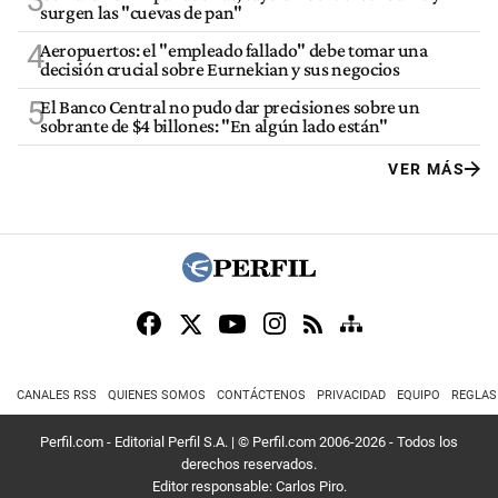
surgen las "cuevas de pan"
4
Aeropuertos: el "empleado fallado" debe tomar una
decisión crucial sobre Eurnekian y sus negocios
5
El Banco Central no pudo dar precisiones sobre un
sobrante de $4 billones: "En algún lado están"
VER MÁS
CANALES RSS
QUIENES SOMOS
CONTÁCTENOS
PRIVACIDAD
EQUIPO
REGLAS
Perfil.com - Editorial Perfil S.A.
| © Perfil.com 2006-2026 - Todos los
derechos reservados.
Editor responsable: Carlos Piro.