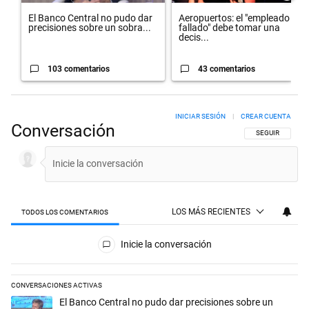
El Banco Central no pudo dar
Aeropuertos: el "empleado
precisiones sobre un sobra...
fallado" debe tomar una
decis...
103 comentarios
43 comentarios
INICIAR SESIÓN
|
CREAR CUENTA
Conversación
SIGA ESTA CON
SEGUIR
LOS MÁS RECIENTES
TODOS LOS COMENTARIOS
Todos los comentarios
Inicie la conversación
CONVERSACIONES ACTIVAS
Este listado muestra los artículos con más comentarios en los últimos 
Un artículo de tendencia con el título "El Banco Central no pudo dar p
El Banco Central no pudo dar precisiones sobre un