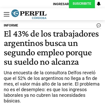
SUSCRIBITE
INGRESAR
Política
Economía
Judiciales
Sociedad
Cultura
Espectáculos
Deportes
Protagonistas
INFORME
El 43% de los trabajadores
argentinos busca un
segundo empleo porque
su sueldo no alcanza
Una encuesta de la consultora Delfos reveló
que el 52% de los argentinos no llega a fin de
mes, el valor más alto de la serie. El problema
no es el desempleo: es que los ingresos
laborales ya no cubren las necesidades
básicas.