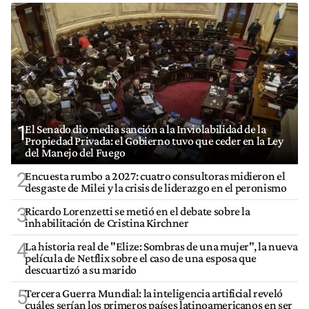
1
El Senado dio media sanción a la Inviolabilidad de la
Propiedad Privada: el Gobierno tuvo que ceder en la Ley
del Manejo del Fuego
2
Encuesta rumbo a 2027: cuatro consultoras midieron el
desgaste de Milei y la crisis de liderazgo en el peronismo
3
Ricardo Lorenzetti se metió en el debate sobre la
inhabilitación de Cristina Kirchner
4
La historia real de "Elize: Sombras de una mujer", la nueva
película de Netflix sobre el caso de una esposa que
descuartizó a su marido
5
Tercera Guerra Mundial: la inteligencia artificial reveló
cuáles serían los primeros países latinoamericanos en ser