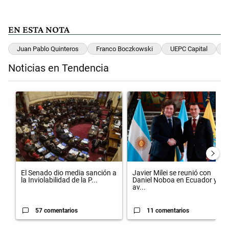
EN ESTA NOTA
Juan Pablo Quinteros
Franco Boczkowski
UEPC Capital
D
Noticias en Tendencia
Este listado muestra los artículos con más comentarios en los últimos 
Un artículo de tendencia con el título "El Senado dio media sanción 
Un artículo de tendencia con el 
El Senado dio media sanción a
Javier Milei se reunió con
la Inviolabilidad de la P...
Daniel Noboa en Ecuador y
av...
57 comentarios
11 comentarios