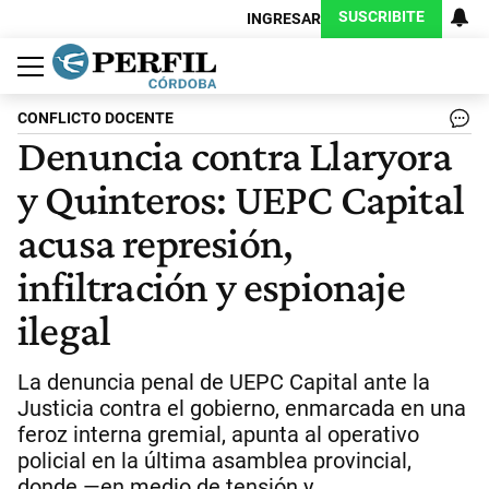
SUSCRIBITE
INGRESAR
Política
Economía
Judiciales
Sociedad
Cultura
Espectáculos
Deportes
Protagonistas
CONFLICTO DOCENTE
Denuncia contra Llaryora
y Quinteros: UEPC Capital
acusa represión,
infiltración y espionaje
ilegal
La denuncia penal de UEPC Capital ante la
Justicia contra el gobierno, enmarcada en una
feroz interna gremial, apunta al operativo
policial en la última asamblea provincial,
donde —en medio de tensión y