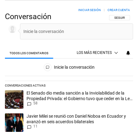
INICIAR SESIÓN
|
CREAR CUENTA
Conversación
SIGA ESTA CON
SEGUIR
LOS MÁS RECIENTES
TODOS LOS COMENTARIOS
Todos los comentarios
Inicie la conversación
CONVERSACIONES ACTIVAS
Este listado muestra los artículos con más comentarios en los últimos 
Un artículo de tendencia con el título "El Senado dio media sanción a l
El Senado dio media sanción a la Inviolabilidad de la
Propiedad Privada: el Gobierno tuvo que ceder en la Ley
58
del Manejo del Fuego
Un artículo de tendencia con el título "Javier Milei se reunió con Dan
Javier Milei se reunió con Daniel Noboa en Ecuador y
avanzó en seis acuerdos bilaterales
11