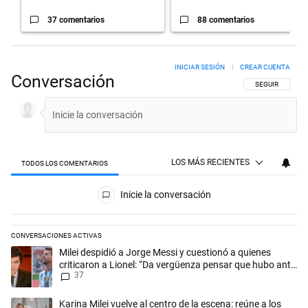
37 comentarios
88 comentarios
INICIAR SESIÓN
|
CREAR CUENTA
Conversación
SIGA ESTA CON
SEGUIR
LOS MÁS RECIENTES
TODOS LOS COMENTARIOS
Todos los comentarios
Inicie la conversación
CONVERSACIONES ACTIVAS
Este listado muestra los artículos con más comentarios en los últimos 
Un artículo de tendencia con el título "Milei despidió a Jorge Messi y
Milei despidió a Jorge Messi y cuestionó a quienes
criticaron a Lionel: “Da vergüenza pensar que hubo anti-
37
Messi”
Un artículo de tendencia con el título "Karina Milei vuelve al centro d
Karina Milei vuelve al centro de la escena: reúne a los