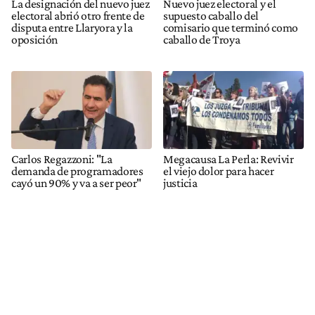
La designación del nuevo juez
Nuevo juez electoral y el
electoral abrió otro frente de
supuesto caballo del
disputa entre Llaryora y la
comisario que terminó como
oposición
caballo de Troya
Carlos Regazzoni: "La
Megacausa La Perla: Revivir
demanda de programadores
el viejo dolor para hacer
cayó un 90% y va a ser peor"
justicia