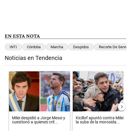
EN ESTA NOTA
INTI
Córdoba
Marcha
Despidos
Recorte De Servici
Noticias en Tendencia
Este listado muestra los artículos con más comentarios en los últimos 
Un artículo de tendencia con el título "Milei despidió a Jorge Messi
Un artículo de tendencia con el t
Milei despidió a Jorge Messi y
Kicillof apuntó contra Milei por
cuestionó a quienes crit...
la suba de la morosida...