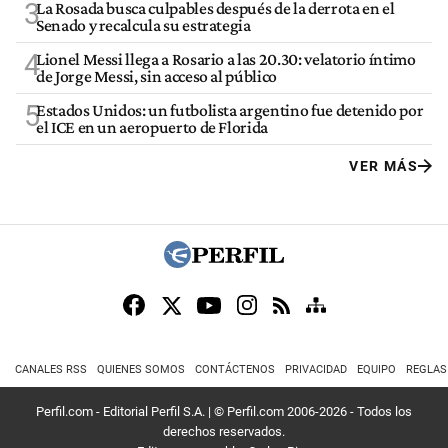
3
La Rosada busca culpables después de la derrota en el
Senado y recalcula su estrategia
4
Lionel Messi llega a Rosario a las 20.30: velatorio íntimo
de Jorge Messi, sin acceso al público
5
Estados Unidos: un futbolista argentino fue detenido por
el ICE en un aeropuerto de Florida
VER MÁS
CANALES RSS
QUIENES SOMOS
CONTÁCTENOS
PRIVACIDAD
EQUIPO
REGLAS
Perfil.com - Editorial Perfil S.A.
| © Perfil.com 2006-2026 - Todos los
derechos reservados.