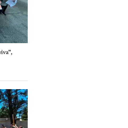
viva",