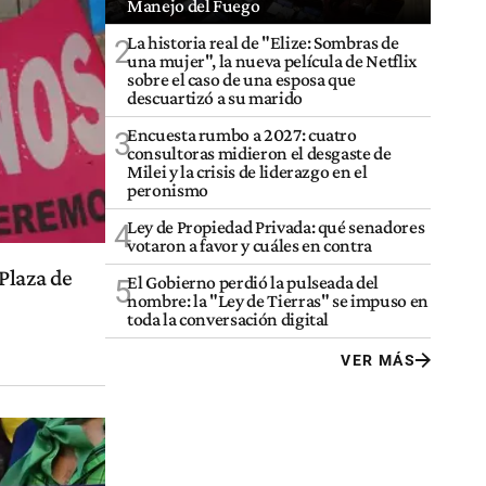
Manejo del Fuego
La historia real de "Elize: Sombras de
2
una mujer", la nueva película de Netflix
sobre el caso de una esposa que
descuartizó a su marido
Encuesta rumbo a 2027: cuatro
3
consultoras midieron el desgaste de
Milei y la crisis de liderazgo en el
peronismo
Ley de Propiedad Privada: qué senadores
4
votaron a favor y cuáles en contra
Plaza de
El Gobierno perdió la pulseada del
5
nombre: la "Ley de Tierras" se impuso en
toda la conversación digital
VER MÁS