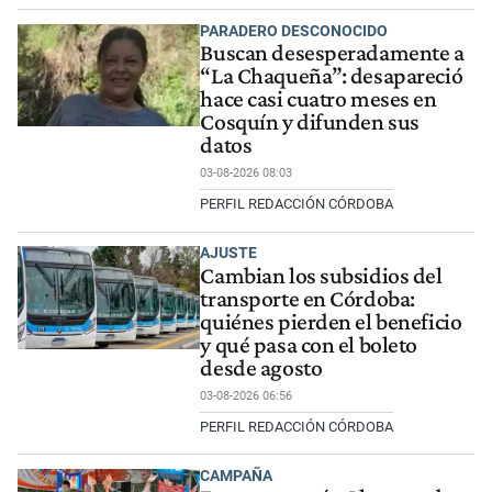
PARADERO DESCONOCIDO
Buscan desesperadamente a
“La Chaqueña”: desapareció
hace casi cuatro meses en
Cosquín y difunden sus
datos
03-08-2026 08:03
PERFIL REDACCIÓN CÓRDOBA
AJUSTE
Cambian los subsidios del
transporte en Córdoba:
quiénes pierden el beneficio
y qué pasa con el boleto
desde agosto
03-08-2026 06:56
PERFIL REDACCIÓN CÓRDOBA
CAMPAÑA