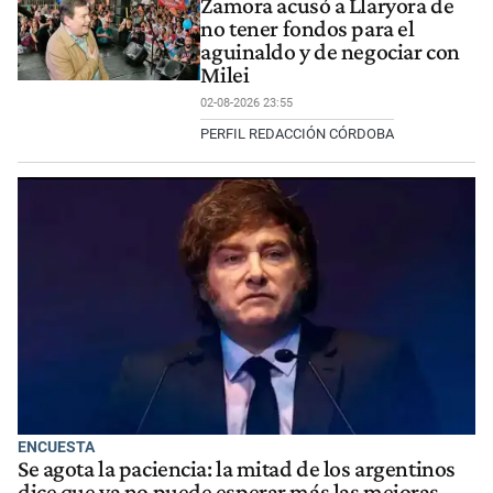
Zamora acusó a Llaryora de
no tener fondos para el
aguinaldo y de negociar con
Milei
02-08-2026 23:55
PERFIL REDACCIÓN CÓRDOBA
ENCUESTA
Se agota la paciencia: la mitad de los argentinos
dice que ya no puede esperar más las mejoras