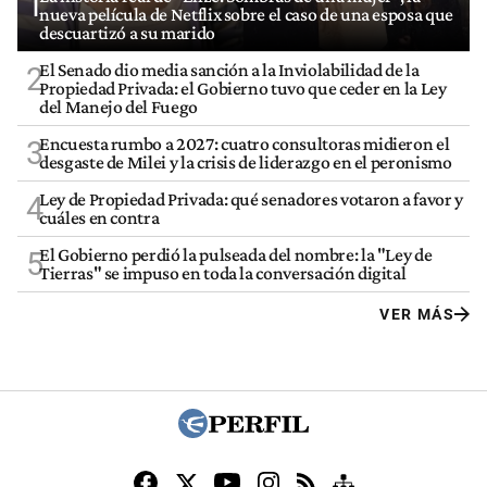
1
nueva película de Netflix sobre el caso de una esposa que
descuartizó a su marido
El Senado dio media sanción a la Inviolabilidad de la
2
Propiedad Privada: el Gobierno tuvo que ceder en la Ley
del Manejo del Fuego
Encuesta rumbo a 2027: cuatro consultoras midieron el
3
desgaste de Milei y la crisis de liderazgo en el peronismo
Ley de Propiedad Privada: qué senadores votaron a favor y
4
cuáles en contra
El Gobierno perdió la pulseada del nombre: la "Ley de
5
Tierras" se impuso en toda la conversación digital
VER MÁS