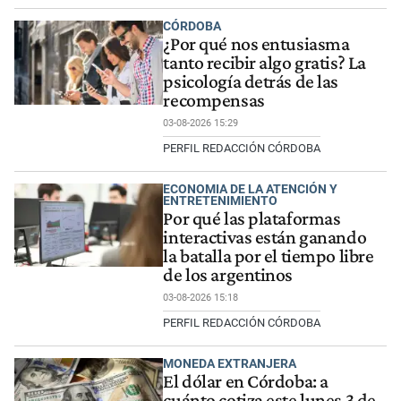
CÓRDOBA
¿Por qué nos entusiasma
tanto recibir algo gratis? La
psicología detrás de las
recompensas
03-08-2026 15:29
PERFIL REDACCIÓN CÓRDOBA
ECONOMIA DE LA ATENCIÓN Y
ENTRETENIMIENTO
Por qué las plataformas
interactivas están ganando
la batalla por el tiempo libre
de los argentinos
03-08-2026 15:18
PERFIL REDACCIÓN CÓRDOBA
MONEDA EXTRANJERA
El dólar en Córdoba: a
cuánto cotiza este lunes 3 de