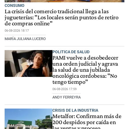
CONSUMO
La crisis del comercio tradicional llega a las
jugueterías: "Los locales serán puntos de retiro
de compras online"
06-08-2026 18:17
MARÍA JULIANA LUCERO
POLITICA DE SALUD
PAMI vuelve a desobedecer
una orden judicial y agrava
la salud de una jubilada
oncológica cordobesa: "No
tengo tiempo"
06-08-2026 17:59
ANDY FERREYRA
CRISIS DE LA INDUSTRIA
Metalfor: Confirman más de
200 despidos por caída en
las ventas y proceso