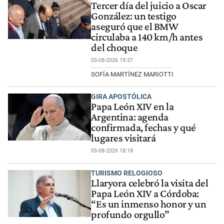
Tercer día del juicio a Oscar
González: un testigo
aseguró que el BMW
circulaba a 140 km/h antes
del choque
05-08-2026 19:37
SOFÍA MARTÍNEZ MARIOTTI
GIRA APOSTÓLICA
Papa León XIV en la
Argentina: agenda
confirmada, fechas y qué
lugares visitará
05-08-2026 18:18
TURISMO RELOGIOSO
Llaryora celebró la visita del
Papa León XIV a Córdoba:
“Es un inmenso honor y un
profundo orgullo”