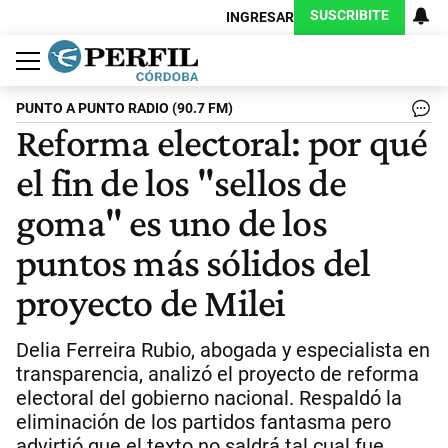
SUSCRIBITE
INGRESAR
Política
Economía
Judiciales
Sociedad
Cultura
Espectáculos
Deportes
Protagonistas
PUNTO A PUNTO RADIO (90.7 FM)
Reforma electoral: por qué
el fin de los "sellos de
goma" es uno de los
puntos más sólidos del
proyecto de Milei
Delia Ferreira Rubio, abogada y especialista en
transparencia, analizó el proyecto de reforma
electoral del gobierno nacional. Respaldó la
eliminación de los partidos fantasma pero
advirtió que el texto no saldrá tal cual fue