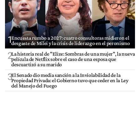
1
Encuesta rumbo a 2027: cuatro consultoras midieron el
desgaste de Milei y la crisis de liderazgo en el peronismo
2
La historia real de "Elize: Sombras de una mujer", la nueva
película de Netflix sobre el caso de una esposa que
descuartizó a su marido
3
El Senado dio media sanción a la Inviolabilidad de la
Propiedad Privada: el Gobierno tuvo que ceder en la Ley
del Manejo del Fuego
4
Ley de Propiedad Privada: qué senadores votaron a favor y
cuáles en contra
5
El Gobierno perdió la pulseada del nombre: la "Ley de
Tierras" se impuso en toda la conversación digital
VER MÁS