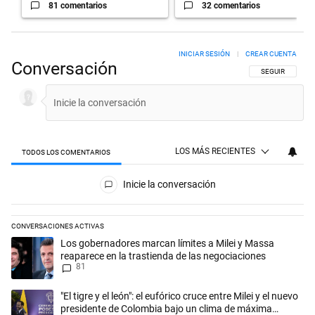
81 comentarios
32 comentarios
INICIAR SESIÓN
|
CREAR CUENTA
Conversación
SIGA ESTA CON
SEGUIR
LOS MÁS RECIENTES
TODOS LOS COMENTARIOS
Todos los comentarios
Inicie la conversación
CONVERSACIONES ACTIVAS
Este listado muestra los artículos con más comentarios en los últimos 
Un artículo de tendencia con el título "Los gobernadores marcan límit
Los gobernadores marcan límites a Milei y Massa
reaparece en la trastienda de las negociaciones
81
Un artículo de tendencia con el título ""El tigre y el león": el eufórico
"El tigre y el león": el eufórico cruce entre Milei y el nuevo
presidente de Colombia bajo un clima de máxima