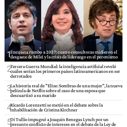
Encuesta rumbo a 2027: cuatro consultoras midieron el
1
desgaste de Milei y la crisis de liderazgo en el peronismo
Tercera Guerra Mundial: la inteligencia artificial reveló
2
cuáles serían los primeros países latinoamericanos en ser
derrotados
La historia real de "Elize: Sombras de una mujer", la nueva
3
película de Netflix sobre el caso de una esposa que
descuartizó a su marido
Ricardo Lorenzetti se metió en el debate sobre la
4
inhabilitación de Cristina Kirchner
Di Tullio impugnó a Joaquín Benegas Lynch por un
5
presunto conflicto de intereses en el debate de la Ley de