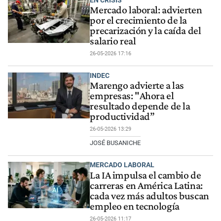
Mercado laboral: advierten
por el crecimiento de la
precarización y la caída del
salario real
26-05-2026 17:16
INDEC
Marengo advierte a las
empresas: "Ahora el
resultado depende de la
productividad”
26-05-2026 13:29
JOSÉ BUSANICHE
MERCADO LABORAL
La IA impulsa el cambio de
carreras en América Latina:
cada vez más adultos buscan
empleo en tecnología
26-05-2026 11:17