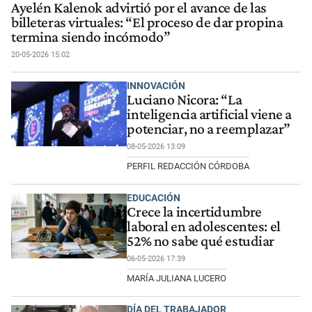
Ayelén Kalenok advirtió por el avance de las
billeteras virtuales: “El proceso de dar propina
termina siendo incómodo”
20-05-2026 15:02
INNOVACIÓN
Luciano Nicora: “La
inteligencia artificial viene a
potenciar, no a reemplazar”
08-05-2026 13:09
PERFIL REDACCIÓN CÓRDOBA
EDUCACIÓN
Crece la incertidumbre
laboral en adolescentes: el
52% no sabe qué estudiar
06-05-2026 17:39
MARÍA JULIANA LUCERO
DÍA DEL TRABAJADOR