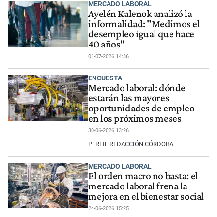
MERCADO LABORAL
Ayelén Kalenok analizó la
informalidad: "Medimos el
desempleo igual que hace
40 años"
01-07-2026 14:36
ENCUESTA
Mercado laboral: dónde
estarán las mayores
oportunidades de empleo
en los próximos meses
30-06-2026 13:26
PERFIL REDACCIÓN CÓRDOBA
MERCADO LABORAL
El orden macro no basta: el
mercado laboral frena la
mejora en el bienestar social
24-06-2026 15:25