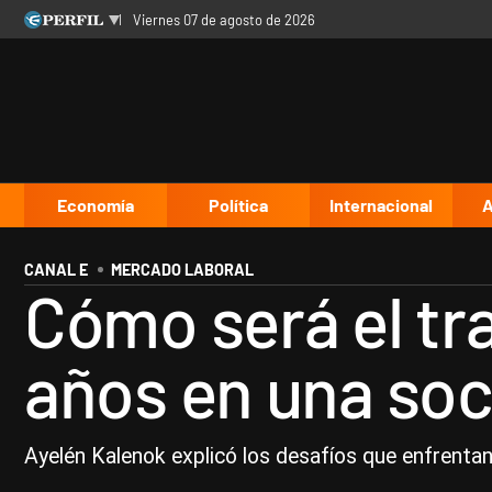
viernes 07 de agosto de 2026
Últimas noticias
Inicio
Ahora
Opinión
Cultura
Arte
Educación
Videos
Córdoba
Reperfilar
Diario del Juicio
Economía
Política
Internacional
A
CANAL E
MERCADO LABORAL
Cómo será el tr
años en una soc
Ayelén Kalenok explicó los desafíos que enfrenta