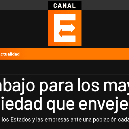
Política
Pymes
Salud
Internacional
Clima
Deportes
Business
Noticias
Caras
ctualidad
abajo para los ma
iedad que envej
n los Estados y las empresas ante una población cad