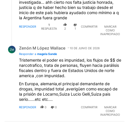
investigada... ahh cierto nos falta justicia honrada,
justicia q de haber hecho bien su trabajo desde el
inicio de este país hubiera ayudado como mínimo a q
la Argentina fuera grande
1
RESPONDER
COMPARTIR
MARCAR
RESPUESTA
2
1
COMO
INAPROPIADO
Respuesta de Zenón M López Wallace.
Zenón M López Wallace
10 DE JUNIO DE 2026
ZM
Responder a
magela Sande
Tristemente el poder es impunidad, los flujos de $$ de
narcotrafico, trata de personas, fluyen hacia parálisis
fiscales dentro y fuera de Estados Unidos de norte
america ,con impunidad.
En Europa, alemania,el principal demandante de
drogas, impunidad total ,averigüen como escapó de
la prisión de Locarno,Suiza Lucio Gelli,Suiza pais
serio......etc etc....
RESPONDER
0
0
COMPARTIR
MARCAR
COMO
INAPROPIADO