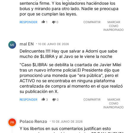
sentencia firme. Y los legisladores haciéndose los
bolus y mirando para otro lado. Nadie se preocupa
por que se cumplan las leyes.
RESPONDER
1
0
COMPARTIR
MARCAR
COMO
INAPROPIADO
Comentario de mal EN.
mal EN
10 DE JUNIO DE 2026
ME
Delincuentes !!!! Hay que salvar a Adorni que sabe
mucho de $LIBRA y al Javo se le viene la noche
"Caso $LIBRA: se debilita la coartada de Javier Milei
tras un nuevo informe policial.El Presidente dijo que
promocionó una moneda que "era pública", pero el
ACTIVO no se encontraba en ninguna plataforma
centralizada de compra al momento en el que realizó
su publicación en X.
RESPONDER
3
0
COMPARTIR
MARCAR
COMO
INAPROPIADO
Comentario de Polaco Renzo.
Polaco Renzo
10 DE JUNIO DE 2026
PR
Y los libertos en sus comentarios justifican esto