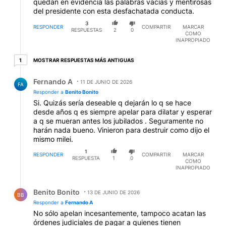
quedan en evidencia las palabras vacías y mentirosas
del presidente con esta desfachatada conducta.
3
RESPONDER
COMPARTIR
MARCAR
RESPUESTAS
2
0
COMO
INAPROPIADO
1 respuesta más antiguas
MOSTRAR RESPUESTAS MÁS ANTIGUAS
1
Respuesta de Fernando A.
Fernando A
11 DE JUNIO DE 2026
FA
Responder a
Benito Bonito
Si. Quizás sería deseable q dejarán lo q se hace
desde años q es siempre apelar para dilatar y esperar
a q se mueran antes los jubilados . Seguramente no
harán nada bueno. Vinieron para destruir como dijo el
mismo milei.
1
RESPONDER
COMPARTIR
MARCAR
RESPUESTA
1
0
COMO
INAPROPIADO
Respuesta de Benito Bonito.
Benito Bonito
13 DE JUNIO DE 2026
BB
Responder a
Fernando A
No sólo apelan incesantemente, tampoco acatan las
órdenes judiciales de pagar a quienes tienen