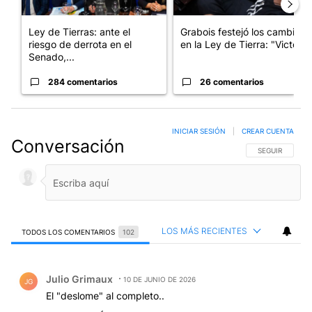
Ley de Tierras: ante el
Grabois festejó los cambios
riesgo de derrota en el
en la Ley de Tierra: "Victo...
Senado,...
284 comentarios
26 comentarios
INICIAR SESIÓN
|
CREAR CUENTA
Conversación
SIGA ESTA CO
SEGUIR
LOS MÁS RECIENTES
TODOS LOS COMENTARIOS
102
Todos los comentarios
Comentario de Julio Grimaux.
Julio Grimaux
10 DE JUNIO DE 2026
JG
El "deslome" al completo..