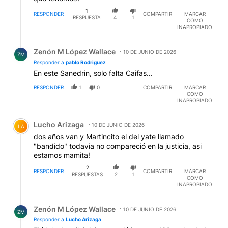
1
RESPONDER
COMPARTIR
MARCAR
RESPUESTA
4
1
COMO
INAPROPIADO
Respuesta de Zenón M López Wallace.
Zenón M López Wallace
10 DE JUNIO DE 2026
ZM
Responder a
pablo Rodriguez
En este Sanedrin, solo falta Caifas...
RESPONDER
1
0
COMPARTIR
MARCAR
COMO
INAPROPIADO
Comentario de Lucho Arizaga.
Lucho Arizaga
10 DE JUNIO DE 2026
LA
dos años van y Martincito el del yate llamado
"bandido" todavia no compareció en la justicia, asi
estamos mamita!
2
RESPONDER
COMPARTIR
MARCAR
RESPUESTAS
2
1
COMO
INAPROPIADO
Respuesta de Zenón M López Wallace.
Zenón M López Wallace
10 DE JUNIO DE 2026
ZM
Responder a
Lucho Arizaga