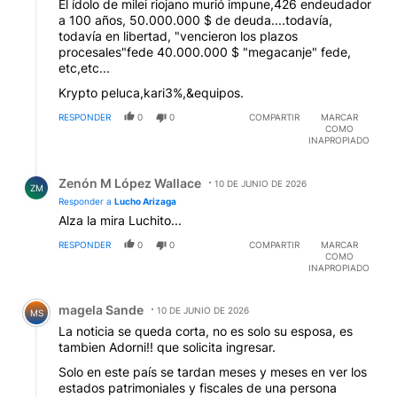
El ídolo de milei riojano murió impune,426 endeudador
a 100 años, 50.000.000 $ de deuda....todavía,
todavía en libertad, "vencieron los plazos
procesales"fede 40.000.000 $ "megacanje" fede,
etc,etc...
Krypto peluca,kari3%,&equipos.
RESPONDER
0
0
COMPARTIR
MARCAR
COMO
INAPROPIADO
Respuesta de Zenón M López Wallace.
Zenón M López Wallace
10 DE JUNIO DE 2026
ZM
Responder a
Lucho Arizaga
Alza la mira Luchito...
RESPONDER
0
0
COMPARTIR
MARCAR
COMO
INAPROPIADO
Comentario de magela Sande.
magela Sande
10 DE JUNIO DE 2026
MS
La noticia se queda corta, no es solo su esposa, es
tambien Adorni!! que solicita ingresar.
Solo en este país se tardan meses y meses en ver los
estados patrimoniales y fiscales de una persona