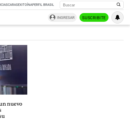
ICIAS
CARAS
EXITOÍNA
PERFIL BRASIL
INGRESAR
SUSCRIBITE
 un nuevo
s
su