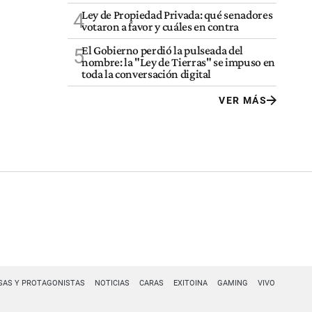
Ley de Propiedad Privada: qué senadores
4
votaron a favor y cuáles en contra
El Gobierno perdió la pulseada del
5
nombre: la "Ley de Tierras" se impuso en
toda la conversación digital
VER MÁS
SAS Y PROTAGONISTAS
NOTICIAS
CARAS
EXITOINA
GAMING
VIVO