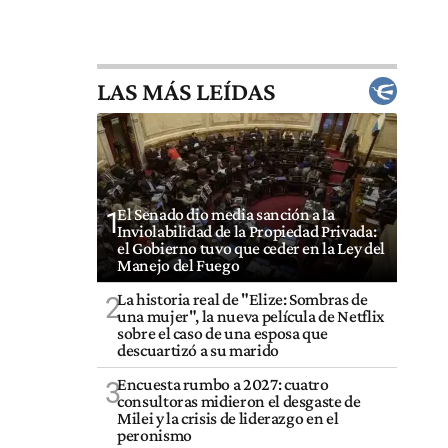
LAS MÁS LEÍDAS
El Senado dio media sanción a la
1
Inviolabilidad de la Propiedad Privada:
el Gobierno tuvo que ceder en la Ley del
Manejo del Fuego
La historia real de "Elize: Sombras de
2
una mujer", la nueva película de Netflix
sobre el caso de una esposa que
descuartizó a su marido
Encuesta rumbo a 2027: cuatro
3
consultoras midieron el desgaste de
Milei y la crisis de liderazgo en el
peronismo