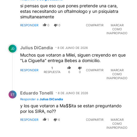
si pensas que eso que pones pretende una cara,
estas necesitando un oftalmologo y un psiquiatra
simultaneamente
RESPONDER
0
0
COMPARTIR
MARCAR
COMO
INAPROPIADO
Comentario de Julius DiCandia.
Julius DiCandia
8 DE JUNIO DE 2026
JD
Muchos que votaron a Milei, siguen creyendo en que
"La Cigueña" entrega Bebes a domicilio.
1
RESPONDER
COMPARTIR
MARCAR
RESPUESTA
6
0
COMO
INAPROPIADO
Respuesta de Eduardo Tonelli.
Eduardo Tonelli
8 DE JUNIO DE 2026
ET
Responder a
Julius DiCandia
y los que votaron a Ma$$ita se estan preguntando
por los SIRA, no??
RESPONDER
1
6
COMPARTIR
MARCAR
COMO
INAPROPIADO