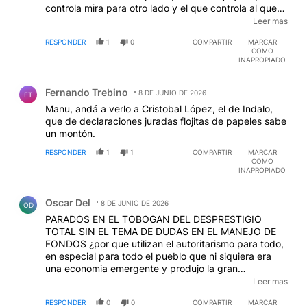
controla mira para otro lado y el que controla al que
controla también, más en éstos tiempos de batalla
Leer mas
cultural donde pasaron a ser héroes, cada tanto un
RESPONDER
1
0
COMPARTIR
MARCAR
perejil tiene que pagar,veremos.
COMO
INAPROPIADO
Comentario de Fernando Trebino.
Fernando Trebino
8 DE JUNIO DE 2026
FT
Manu, andá a verlo a Cristobal López, el de Indalo,
que de declaraciones juradas flojitas de papeles sabe
un montón.
RESPONDER
1
1
COMPARTIR
MARCAR
COMO
INAPROPIADO
Comentario de Oscar Del.
Oscar Del
8 DE JUNIO DE 2026
OD
PARADOS EN EL TOBOGAN DEL DESPRESTIGIO
TOTAL SIN EL TEMA DE DUDAS EN EL MANEJO DE
FONDOS ¿por que utilizan el autoritarismo para todo,
en especial para todo el pueblo que ni siquiera era
una economia emergente y produjo la gran
dependencia del poder financiero que creen estar
Leer mas
más fuerte financieramente y en realidad estan
RESPONDER
0
0
COMPARTIR
MARCAR
cavando su propia perdida dado que los bancos, sin