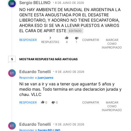
Sergio BELLINO
8 DE JUNIO DE 2026
SB
NO HAY AMBIENTE DE MUNDIAL EN ARGENTINA LA
GENTE ESTA ANGUSTIADA POR EL DESASTRE
LIBEROTARIO, Y ADORNO NO TIENE ESCAPATORIA,
AHORA ESO SI SE VA A LLEVAR PUESTOS A VARIOS
EL CARA DE APIRT ESTE
EDITADO
7
RESPONDER
COMPARTIR
MARCAR
RESPUESTAS
4
1
COMO
INAPROPIADO
5 respuestas más antiguas
MOSTRAR RESPUESTAS MÁS ANTIGUAS
5
Respuesta de Eduardo Tonelli.
Eduardo Tonelli
9 DE JUNIO DE 2026
ET
Responder a
juan juarez
Ni se van a ir y vas a tener que aguantar 5 años y
medio mas. Todo termina en una declaracion jurada y
chau. VLLC
RESPONDER
0
0
COMPARTIR
MARCAR
COMO
INAPROPIADO
Respuesta de Eduardo Tonelli.
Eduardo Tonelli
9 DE JUNIO DE 2026
ET
Responder a
Sergio BELLINO