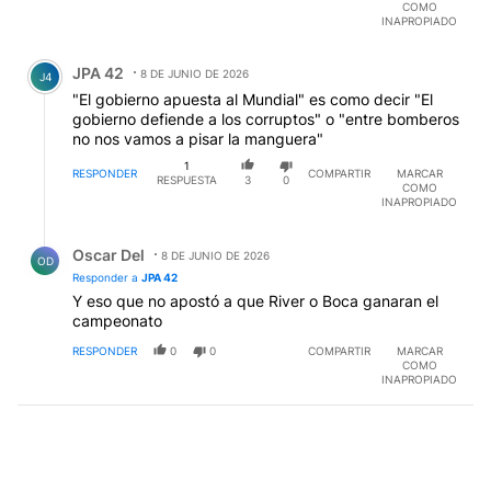
COMO
excepcion sólo estan facturando y pagando al estado
INAPROPIADO
los intereses de la capacidad prestable + iva + gastos
Comentario de JPA 42.
pero los deudores están imposibiltados de hacer
JPA 42
frente al pago de las deudas a la jauria del estado y
8 DE JUNIO DE 2026
J4
entidades financieras?¿por qué, ya que es economista
"El gobierno apuesta al Mundial" es como decir "El
de muchas formulas no se dedico primero a crear el
gobierno defiende a los corruptos" o "entre bomberos
ambiente y desarrollo economico financiero poblacion
no nos vamos a pisar la manguera"
para que entonces y recien entonces aliente el
1
endeudamiento para el crecimiento de los deudores
RESPONDER
COMPARTIR
MARCAR
RESPUESTA
3
0
COMO
que recibio de herencia cuando asumio y formar un
INAPROPIADO
crecimiento sólido para todos? Sus formulas de
economia son pura engañapichanga.- Yo
Respuesta de Oscar Del.
personalmente, cuando Ud habla en cadena debo
Oscar Del
8 DE JUNIO DE 2026
OD
apagar la tv para hacer un ahorro en electricidad y
Responder a
JPA 42
mas en tiempos de calor apago hasta los ventiladores
Y eso que no apostó a que River o Boca ganaran el
EDITADO
campeonato
RESPONDER
0
0
COMPARTIR
MARCAR
COMO
INAPROPIADO