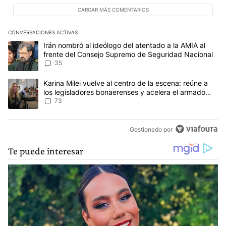
CARGAR MÁS COMENTARIOS
CONVERSACIONES ACTIVAS
Este listado muestra los artículos con más comentarios en los últim
Un artículo de tendencia con el título "Irán nombró al ideólogo d
Irán nombró al ideólogo del atentado a la AMIA al
frente del Consejo Supremo de Seguridad Nacional
35
Un artículo de tendencia con el título "Karina Milei vuelve al cen
Karina Milei vuelve al centro de la escena: reúne a
los legisladores bonaerenses y acelera el armado
para 2027
73
Gestionado por