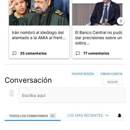
Irán nombró al ideólogo del
El Banco Central no pudo
atentado a la AMIA al frent...
dar precisiones sobre un
sobra...
35 comentarios
77 comentarios
INICIAR SESIÓN
|
CREAR CUENTA
Conversación
SIGA ESTA CO
SEGUIR
LOS MÁS RECIENTES
TODOS LOS COMENTARIOS
91
Todos los comentarios