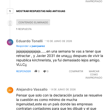
INAPROPIADO
1 respuesta más antiguas
MOSTRAR RESPUESTAS MÁS ANTIGUAS
1
Respuesta desactivada.
CONTENIDO ELIMINADO
1
RESPUESTA
Respuesta de Eduardo Tonelli.
Eduardo Tonelli
10 DE JUNIO DE 2026
ET
Responder a
juan juarez
jajajajajajajajaja......en una semana te vas a tener que
retractar , y Javier 2031 de una¡¡¡¡¡ despues de vivir la
republica kirchnerista, ya fui demasiado lejos amigo.
VLLC¡¡
RESPONDER
0
0
COMPARTIR
MARCAR
COMO
INAPROPIADO
Comentario de Alejandro Vassallo.
Alejandro Vassallo
9 DE JUNIO DE 2026
AV
Pensar que solo con la declaración jurada se resuelve
la cuestión es como mínimo de mucha
ingenuidad,este es un país donde las empresas
contratan contadores para que les dibujé y el que