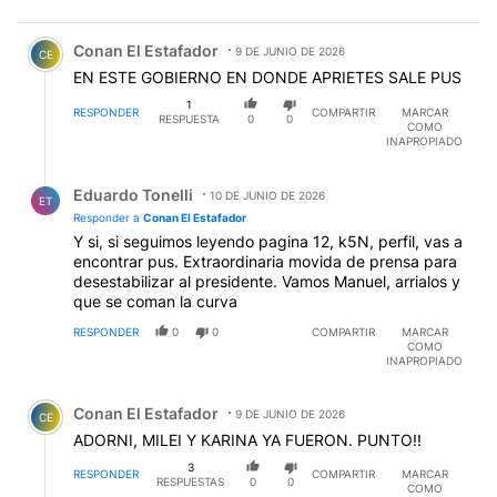
Comentario de Conan El Estafador.
Conan El Estafador
9 DE JUNIO DE 2026
CE
EN ESTE GOBIERNO EN DONDE APRIETES SALE PUS
1
RESPONDER
COMPARTIR
MARCAR
RESPUESTA
0
0
COMO
INAPROPIADO
Respuesta de Eduardo Tonelli.
Eduardo Tonelli
10 DE JUNIO DE 2026
ET
Responder a
Conan El Estafador
Y si, si seguimos leyendo pagina 12, k5N, perfil, vas a
encontrar pus. Extraordinaria movida de prensa para
desestabilizar al presidente. Vamos Manuel, arrialos y
que se coman la curva
RESPONDER
0
0
COMPARTIR
MARCAR
COMO
INAPROPIADO
Comentario de Conan El Estafador.
Conan El Estafador
9 DE JUNIO DE 2026
CE
ADORNI, MILEI Y KARINA YA FUERON. PUNTO!!
3
RESPONDER
COMPARTIR
MARCAR
RESPUESTAS
0
0
COMO