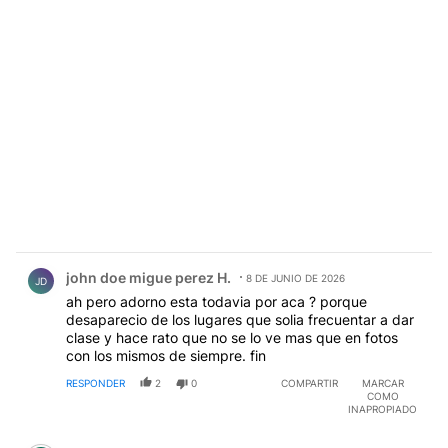
Comentario de john doe migue perez H..
john doe migue perez H.
8 DE JUNIO DE 2026
JD
ah pero adorno esta todavia por aca ? porque
desaparecio de los lugares que solia frecuentar a dar
clase y hace rato que no se lo ve mas que en fotos
con los mismos de siempre. fin
RESPONDER
2
0
COMPARTIR
MARCAR
COMO
INAPROPIADO
Comentario de Sergio BELLINO.