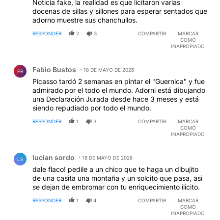
Noticia fake, la realidad es que licitaron varias
docenas de sillas y sillones para esperar sentados que
adorno muestre sus chanchullos.
RESPONDER
2
3
COMPARTIR
MARCAR
COMO
INAPROPIADO
Comentario de Fabio Bustos.
Fabio Bustos
18 DE MAYO DE 2026
FB
Picasso tardó 2 semanas en pintar el "Guernica" y fue
admirado por el todo el mundo. Adorni está dibujando
una Declaración Jurada desde hace 3 meses y está
siendo repudiado por todo el mundo.
RESPONDER
1
3
COMPARTIR
MARCAR
COMO
INAPROPIADO
Comentario de lucian sordo.
lucian sordo
18 DE MAYO DE 2026
LS
dale flaco! pedile a un chico que te haga un dibujito
de una casita una montaña y un solcito que pasa, asi
se dejan de embromar con tu enriquecimiento ilicito.
RESPONDER
1
4
COMPARTIR
MARCAR
COMO
INAPROPIADO