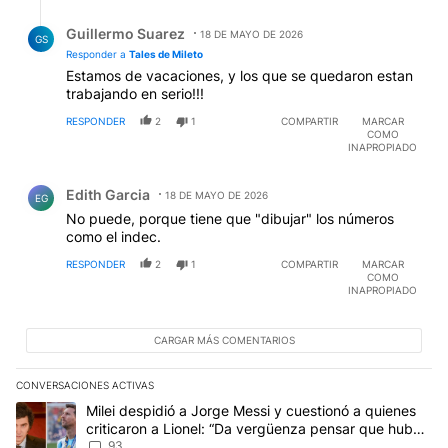
Respuesta de Guillermo Suarez.
Guillermo Suarez
18 DE MAYO DE 2026
GS
Responder a
Tales de Mileto
Estamos de vacaciones, y los que se quedaron estan
trabajando en serio!!!
RESPONDER
2
1
COMPARTIR
MARCAR
COMO
INAPROPIADO
Comentario de Edith Garcia.
Edith Garcia
18 DE MAYO DE 2026
EG
No puede, porque tiene que "dibujar" los números
como el indec.
RESPONDER
2
1
COMPARTIR
MARCAR
COMO
INAPROPIADO
CARGAR MÁS COMENTARIOS
CONVERSACIONES ACTIVAS
Este listado muestra los artículos con más comentarios en los últim
Un artículo de tendencia con el título "Milei despidió a Jorge Mes
Milei despidió a Jorge Messi y cuestionó a quienes
criticaron a Lionel: “Da vergüenza pensar que hubo
anti-Messi”
93