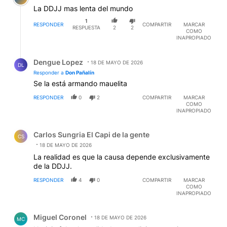
La DDJJ mas lenta del mundo
1
RESPONDER
COMPARTIR
MARCAR
RESPUESTA
2
2
COMO
INAPROPIADO
Respuesta de Dengue Lopez.
Dengue Lopez
18 DE MAYO DE 2026
DL
Responder a
Don Pañalín
Se la está armando mauelita
RESPONDER
0
2
COMPARTIR
MARCAR
COMO
INAPROPIADO
Comentario de Carlos Sungria El Capi de la gente.
Carlos Sungria El Capi de la gente
CS
18 DE MAYO DE 2026
La realidad es que la causa depende exclusivamente
de la DDJJ.
RESPONDER
4
0
COMPARTIR
MARCAR
COMO
INAPROPIADO
Comentario de Miguel Coronel.
Miguel Coronel
18 DE MAYO DE 2026
MC