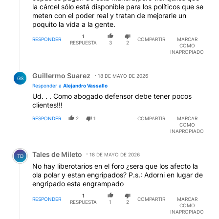
la cárcel sólo está disponible para los políticos que se
meten con el poder real y tratan de mejorarle un
poquito la vida a la gente.
1
RESPONDER
COMPARTIR
MARCAR
RESPUESTA
3
2
COMO
INAPROPIADO
Respuesta de Guillermo Suarez.
Guillermo Suarez
18 DE MAYO DE 2026
GS
Responder a
Alejandro Vassallo
Ud. . . Como abogado defensor debe tener pocos
clientes!!!
RESPONDER
2
1
COMPARTIR
MARCAR
COMO
INAPROPIADO
Comentario de Tales de Mileto.
Tales de Mileto
18 DE MAYO DE 2026
TD
No hay liberotarios en el foro ¿sera que los afecto la
ola polar y estan engripados? P.s.: Adorni en lugar de
engripado esta engrampado
1
RESPONDER
COMPARTIR
MARCAR
RESPUESTA
1
2
COMO
INAPROPIADO