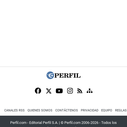
CANALES RSS
QUIENES SOMOS
CONTÁCTENOS
PRIVACIDAD
EQUIPO
REGLAS
Perfil.com - Editorial Perfil S.A.
| © Perfil.com 2006-2026 - Todos los