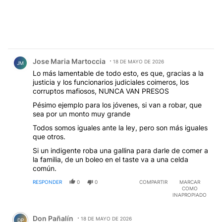
Comentario de Jose Maria Martoccia.
Jose Maria Martoccia
18 DE MAYO DE 2026
JM
Lo más lamentable de todo esto, es que, gracias a la
justicia y los funcionarios judiciales coimeros, los
corruptos mafiosos, NUNCA VAN PRESOS
Pésimo ejemplo para los jóvenes, si van a robar, que
sea por un monto muy grande
Todos somos iguales ante la ley, pero son más iguales
que otros.
Si un indigente roba una gallina para darle de comer a
la familia, de un boleo en el taste va a una celda
común.
RESPONDER
0
0
COMPARTIR
MARCAR
COMO
INAPROPIADO
Comentario de Don Pañalín.
Don Pañalín
18 DE MAYO DE 2026
DP