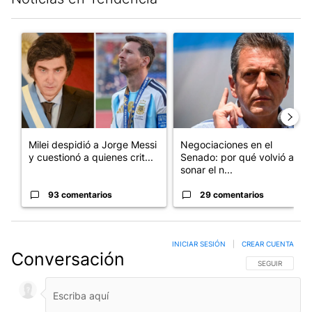
Este listado muestra los artículos con más comentarios en los últim
Un artículo de tendencia con el título "Milei despidió a Jorge 
Un artículo de tendencia con 
Milei despidió a Jorge Messi
Negociaciones en el
y cuestionó a quienes crit...
Senado: por qué volvió a
sonar el n...
93 comentarios
29 comentarios
INICIAR SESIÓN
|
CREAR CUENTA
Conversación
SIGA ESTA CO
SEGUIR