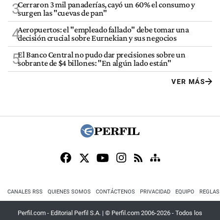
Cerraron 3 mil panaderías, cayó un 60% el consumo y
3
surgen las "cuevas de pan"
Aeropuertos: el "empleado fallado" debe tomar una
4
decisión crucial sobre Eurnekian y sus negocios
El Banco Central no pudo dar precisiones sobre un
5
sobrante de $4 billones: "En algún lado están"
VER MÁS
CANALES RSS
QUIENES SOMOS
CONTÁCTENOS
PRIVACIDAD
EQUIPO
REGLAS
Perfil.com - Editorial Perfil S.A.
| © Perfil.com 2006-2026 - Todos los