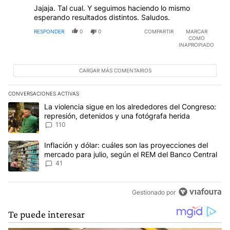
Jajaja. Tal cual. Y seguimos haciendo lo mismo
esperando resultados distintos. Saludos.
RESPONDER
0
0
COMPARTIR
MARCAR
COMO
INAPROPIADO
CARGAR MÁS COMENTARIOS
CONVERSACIONES ACTIVAS
Este listado muestra los artículos con más comentarios en los últim
Un artículo de tendencia con el título "La violencia sigue en los 
La violencia sigue en los alrededores del Congreso:
represión, detenidos y una fotógrafa herida
110
Un artículo de tendencia con el título "Inflación y dólar: cuáles 
Inflación y dólar: cuáles son las proyecciones del
mercado para julio, según el REM del Banco Central
41
Gestionado por