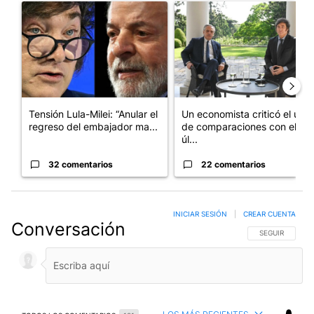
Un artículo de tendencia con el título "Tensión Lula-Milei: “A
Un artículo de tendencia con 
Tensión Lula-Milei: “Anular el
Un economista criticó el uso
regreso del embajador ma...
de comparaciones con el
úl...
32 comentarios
22 comentarios
INICIAR SESIÓN
|
CREAR CUENTA
Conversación
SIGA ESTA CO
SEGUIR