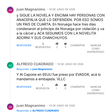
otros curraban, porque corremos el riesgo de acusar
Comentario de juan Magnanimo.
de los mismo a Milei. Y bue´.
juan Magnanimo
18 DE JUNIO DE 2026
JM
y SIGUE LA NOVELA Y ENCIMA HAY PERSONAS CON
ANACEFALIA QUE LO DEFIENDEN. POR ESO SOMOS
UN PAIS DE CUARTA. En Noruega hace tres días
condenaron al príncipe de Noruega por violación y va
a la cárcel y ACA SEGUIMOS CON LA NOVELITA
ADORNI Y SUS CHANCHUYOS.
2
RESPONDER
COMPARTIR
MARCAR
RESPUESTAS
2
0
COMO
INAPROPIADO
Respuesta de ALFREDO CUADRADO.
ALFREDO CUADRADO
18 DE JUNIO DE 2026
AC
Responder a
juan Magnanimo
Y Al Capone en EEUU fue preso por EVASOR, acá lo
mandamos a embajada. VLLC
1
RESPONDER
COMPARTIR
MARCAR
RESPUESTA
1
0
COMO
INAPROPIADO
Respuesta de juan Magnanimo.
juan Magnanimo
19 DE JUNIO DE 2026
JM
Responder a
ALFREDO CUADRADO