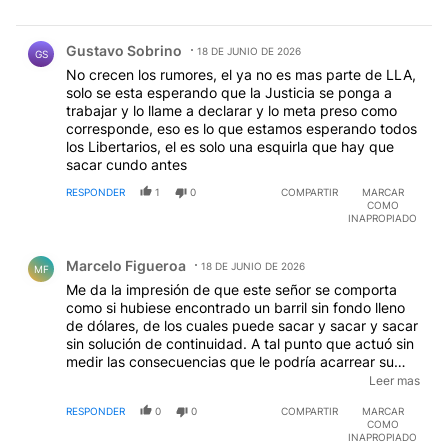
Comentario de Gustavo Sobrino.
Gustavo Sobrino
18 DE JUNIO DE 2026
GS
No crecen los rumores, el ya no es mas parte de LLA,
solo se esta esperando que la Justicia se ponga a
trabajar y lo llame a declarar y lo meta preso como
corresponde, eso es lo que estamos esperando todos
los Libertarios, el es solo una esquirla que hay que
sacar cundo antes
RESPONDER
1
0
COMPARTIR
MARCAR
COMO
INAPROPIADO
Comentario de Marcelo Figueroa.
Marcelo Figueroa
18 DE JUNIO DE 2026
MF
Me da la impresión de que este señor se comporta
como si hubiese encontrado un barril sin fondo lleno
de dólares, de los cuales puede sacar y sacar y sacar
sin solución de continuidad. A tal punto que actuó sin
medir las consecuencias que le podría acarrear su
desaforada conducta consumidora. De todas maneras
Leer mas
todos somos inocentes hasta que la justicia
RESPONDER
0
0
COMPARTIR
MARCAR
demuestre lo contrario, no hagamos como con Cristina
COMO
que está presa porque debería haber sabido que
INAPROPIADO