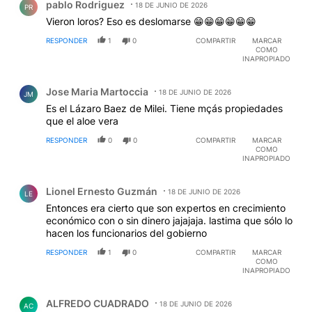
pablo Rodriguez
18 DE JUNIO DE 2026
PR
Vieron loros? Eso es deslomarse 😁😁😁😁😁😁
RESPONDER
1
0
COMPARTIR
MARCAR
COMO
INAPROPIADO
Comentario de Jose Maria Martoccia.
Jose Maria Martoccia
18 DE JUNIO DE 2026
JM
Es el Lázaro Baez de Milei. Tiene mçás propiedades
que el aloe vera
RESPONDER
0
0
COMPARTIR
MARCAR
COMO
INAPROPIADO
Comentario de Lionel Ernesto Guzmán.
Lionel Ernesto Guzmán
18 DE JUNIO DE 2026
LE
Entonces era cierto que son expertos en crecimiento
económico con o sin dinero jajajaja. lastima que sólo lo
hacen los funcionarios del gobierno
RESPONDER
1
0
COMPARTIR
MARCAR
COMO
INAPROPIADO
Comentario de ALFREDO CUADRADO.
ALFREDO CUADRADO
18 DE JUNIO DE 2026
AC