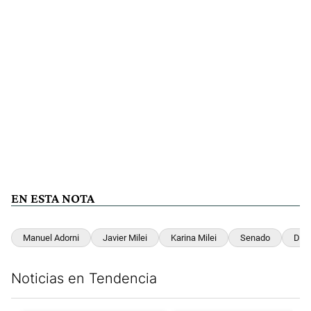
EN ESTA NOTA
Manuel Adorni
Javier Milei
Karina Milei
Senado
DDJ
Noticias en Tendencia
Este listado muestra los artículos con más comentarios en los últim