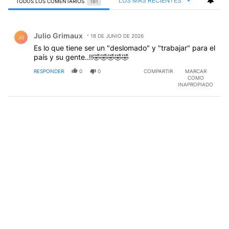
LOS MÁS RECIENTES
TODOS LOS COMENTARIOS
181
Todos los comentarios
Comentario de Julio Grimaux.
Julio Grimaux
18 DE JUNIO DE 2026
JG
Es lo que tiene ser un "deslomado" y "trabajar" para el
país y su gente..!!🤣🤣🤣🤣🤣
RESPONDER
0
0
COMPARTIR
MARCAR
COMO
INAPROPIADO