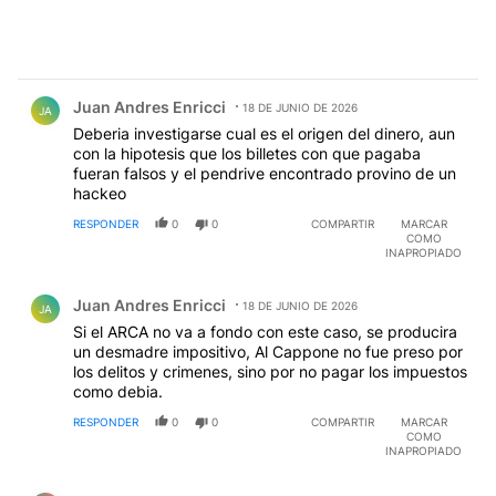
Comentario de Juan Andres Enricci.
Juan Andres Enricci
18 DE JUNIO DE 2026
JA
Deberia investigarse cual es el origen del dinero, aun
con la hipotesis que los billetes con que pagaba
fueran falsos y el pendrive encontrado provino de un
hackeo
RESPONDER
0
0
COMPARTIR
MARCAR
COMO
INAPROPIADO
Comentario de Juan Andres Enricci.
Juan Andres Enricci
18 DE JUNIO DE 2026
JA
Si el ARCA no va a fondo con este caso, se producira
un desmadre impositivo, Al Cappone no fue preso por
los delitos y crimenes, sino por no pagar los impuestos
como debia.
RESPONDER
0
0
COMPARTIR
MARCAR
COMO
INAPROPIADO
Comentario de pablo Rodriguez.