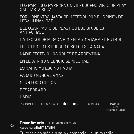
LOS PARTIDOS PARECEN UN VIDEOJUEGO VIEJO DE PLAY
ONE HASTA SEGA
POR MOMENTOS HASTA DE METEGOL POR EL CRIMEN DE
LESA HUMANIDAD
DEL USAR PASTO DE PLASTICO ESO SI QUE ES
ANTIFUTBOL
LA TECNOLOGIA SACA PIMIENTA Y MATARA EL FUTBOL
EL FUTBOL O ES PUEBLO O SOLO ES LA NADA
NADIE FESTEJO LOS GOLES DE ARGENTINA
EN EL BARRIO SILENCIO SEPULCRAL
ES RARISIMO ESO NO HAB IA
PASADO NUNCA JAMAS
NI UN LOCO GRITON
DESAFORADO
HABIA
RESPONDER
1
RESPUESTA
1
2
COMPARTIR
MARCAR
COMO
INAPROPIADO
Respuesta de Omar Amerio.
Omar Amerio
17 DE JUNIO DE 2026
OA
Responder a
DANY SAVINO
Quieres algo más sin sal y y comercial , q un mundia