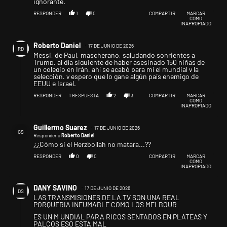
ignorante.
RESPONDER
1
0
COMPARTIR
MARCAR
COMO
INAPROPIADO
Comentario de Roberto Daniel.
Roberto Daniel
17 DE JUNIO DE 2026
RD
Messi, de Paul, mascherano, saludando sonrientes a
Trump, al día siguiente de haber asesinado 150 niñas de
un colegio en Irán, ahí se acabó para mí el mundial y la
selección, y espero que lo gane algún país enemigo de
EEUU e Israel.
RESPONDER
1
RESPUESTA
2
3
COMPARTIR
MARCAR
COMO
INAPROPIADO
Respuesta de Guillermo Suarez.
Guillermo Suarez
17 DE JUNIO DE 2026
GS
Responder a
Roberto Daniel
¿¿Cómo si el Herzbollah no matara...??
RESPONDER
0
0
COMPARTIR
MARCAR
COMO
INAPROPIADO
Comentario de DANY SAVINO.
DANY SAVINO
17 DE JUNIO DE 2026
DS
LAS TRANSMISIONES DE LA TV SON UNA REAL
PORQUERIA INFUMABLE COMO LOS MELBOUR
ES UN M UNDIAL PARA RICOS SENTADOS EN PLATEAS Y
PALCOS ESO ESTA MAL