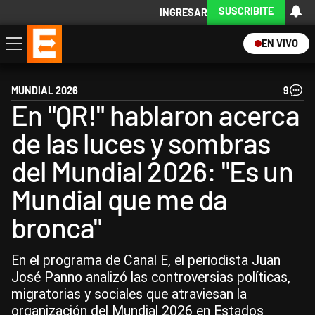
SUSCRIBITE
INGRESAR
EN VIVO
Economía
Política
Internacional
Actualidad
Descargá la App
MUNDIAL 2026
9
En "QR!" hablaron acerca
de las luces y sombras
del Mundial 2026: "Es un
Mundial que me da
bronca"
En el programa de Canal E, el periodista Juan
José Panno analizó las controversias políticas,
migratorias y sociales que atraviesan la
organización del Mundial 2026 en Estados