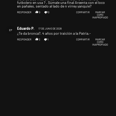
futbolero en usa ? . Súmale una final Argenta con el loco
en pañales, sentado al lado de n virrey yanquie?
RESPONDER
0
0
COMPARTIR
MARCAR
COMO
INAPROPIADO
Comentario de Eduardo P..
Eduardo P.
17 DE JUNIO DE 2026
EP
¿Te da bronca?. 4 años por traición a la Patria.-
RESPONDER
2
1
COMPARTIR
MARCAR
COMO
INAPROPIADO