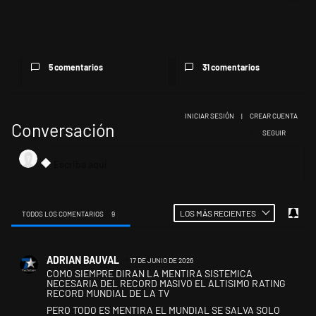
Inflación: economistas
Kicillof apuntó contra Milei por
advierten que el 2% mensual
la suba de la morosida...
se c...
5 comentarios
31 comentarios
INICIAR SESIÓN
|
CREAR CUENTA
Conversación
SIGA ESTA CONV
SEGUIR
LOS MÁS RECIENTES
TODOS LOS COMENTARIOS
9
Todos los comentarios
Comentario de ADRIAN BAUVAL.
ADRIAN BAUVAL
17 DE JUNIO DE 2026
COMO SIEMPRE DIRAN LA MENTIRA SISTEMICA
NECESARIA DEL RECORD MASIVO EL ALTISIMO RATING
RECORD MUNDIAL DE LA TV
PERO TODO ES MENTIRA EL MUNDIAL SE SALVA SOLO