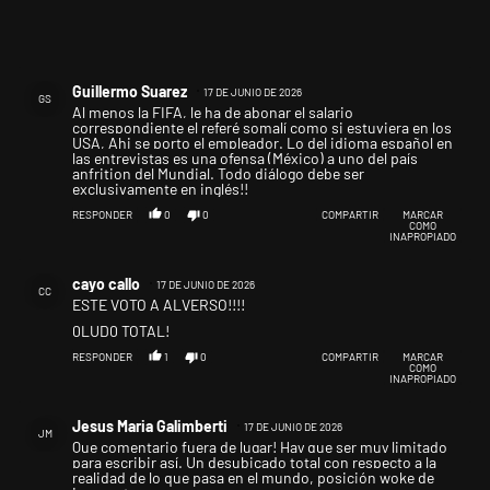
Comentario de Guillermo Suarez.
Guillermo Suarez
17 DE JUNIO DE 2026
GS
Al menos la FIFA, le ha de abonar el salario
correspondiente el referé somalí como si estuviera en los
USA, Ahi se porto el empleador. Lo del idioma español en
las entrevistas es una ofensa (México) a uno del país
anfrition del Mundial. Todo diálogo debe ser
exclusivamente en inglés!!
RESPONDER
0
0
COMPARTIR
MARCAR
COMO
INAPROPIADO
Comentario de cayo callo.
cayo callo
17 DE JUNIO DE 2026
CC
ESTE VOTO A ALVERSO!!!!
0LUD0 TOTAL!
RESPONDER
1
0
COMPARTIR
MARCAR
COMO
INAPROPIADO
Comentario de Jesus Maria Galimberti.
Jesus Maria Galimberti
17 DE JUNIO DE 2026
JM
Que comentario fuera de lugar! Hay que ser muy limitado
para escribir así. Un desubicado total con respecto a la
realidad de lo que pasa en el mundo, posición woke de