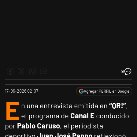
9
17-06-2026 02:07
Agregar PERFIL en Google
E
n una entrevista emitida en
“QR!”
,
el programa de
Canal E
conducido
por
Pablo Caruso
, el periodista
deportivo
Juan José Panno
reflexionó