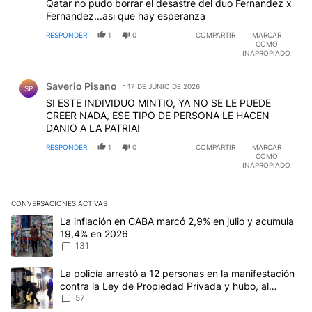
Qatar no pudo borrar el desastre del duo Fernandez x
Fernandez...asi que hay esperanza
RESPONDER
1
0
COMPARTIR
MARCAR
COMO
INAPROPIADO
Comentario de Saverio Pisano.
Saverio Pisano
17 DE JUNIO DE 2026
SP
SI ESTE INDIVIDUO MINTIO, YA NO SE LE PUEDE
CREER NADA, ESE TIPO DE PERSONA LE HACEN
DANIO A LA PATRIA!
RESPONDER
1
0
COMPARTIR
MARCAR
COMO
INAPROPIADO
CONVERSACIONES ACTIVAS
Este listado muestra los artículos con más comentarios en los últim
Un artículo de tendencia con el título "La inflación en CABA marc
La inflación en CABA marcó 2,9% en julio y acumula
19,4% en 2026
131
Un artículo de tendencia con el título "La policía arrestó a 12 p
La policía arrestó a 12 personas en la manifestación
contra la Ley de Propiedad Privada y hubo, al
menos, 3 agentes heridos
57