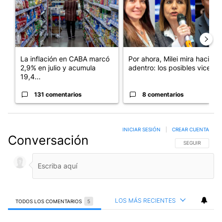
La inflación en CABA marcó
Por ahora, Milei mira hacia
2,9% en julio y acumula
adentro: los posibles vices...
19,4...
131 comentarios
8 comentarios
INICIAR SESIÓN
|
CREAR CUENTA
Conversación
SIGA ESTA CO
SEGUIR
LOS MÁS RECIENTES
TODOS LOS COMENTARIOS
5
Todos los comentarios