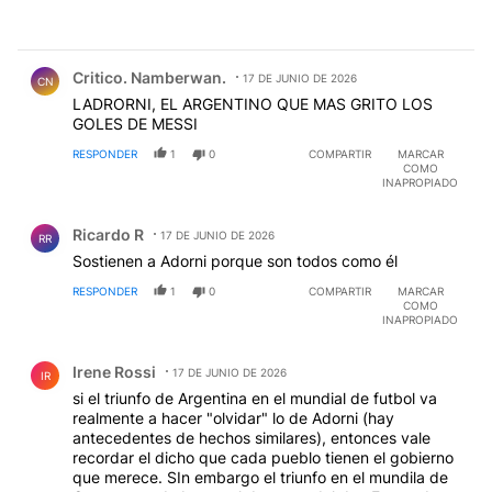
Comentario de Critico. Namberwan..
Critico. Namberwan.
17 DE JUNIO DE 2026
CN
LADRORNI, EL ARGENTINO QUE MAS GRITO LOS
GOLES DE MESSI
RESPONDER
1
0
COMPARTIR
MARCAR
COMO
INAPROPIADO
Comentario de Ricardo R.
Ricardo R
17 DE JUNIO DE 2026
RR
Sostienen a Adorni porque son todos como él
RESPONDER
1
0
COMPARTIR
MARCAR
COMO
INAPROPIADO
Comentario de Irene Rossi.
Irene Rossi
17 DE JUNIO DE 2026
IR
si el triunfo de Argentina en el mundial de futbol va
realmente a hacer "olvidar" lo de Adorni (hay
antecedentes de hechos similares), entonces vale
recordar el dicho que cada pueblo tienen el gobierno
que merece. SIn embargo el triunfo en el mundila de