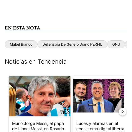
EN ESTA NOTA
Mabel Bianco
Defensora De Género Diario PERFIL
ONU
S
Noticias en Tendencia
Este listado muestra los artículos con más comentarios en los últim
Un artículo de tendencia con el título "Murió Jorge Messi, el pa
Un artículo de tendencia con el
Murió Jorge Messi, el papá
Luces y alarmas en el
de Lionel Messi, en Rosario
ecosistema digital libertario