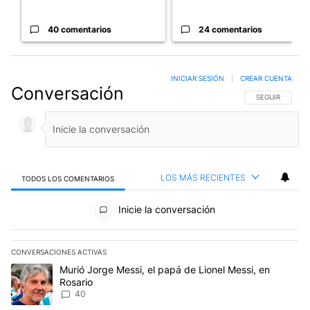
40 comentarios
24 comentarios
INICIAR SESIÓN
|
CREAR CUENTA
Conversación
SIGA ESTA CO
SEGUIR
LOS MÁS RECIENTES
TODOS LOS COMENTARIOS
Todos los comentarios
Inicie la conversación
CONVERSACIONES ACTIVAS
Este listado muestra los artículos con más comentarios en los últim
Un artículo de tendencia con el título "Murió Jorge Messi, el papá
Murió Jorge Messi, el papá de Lionel Messi, en
Rosario
40