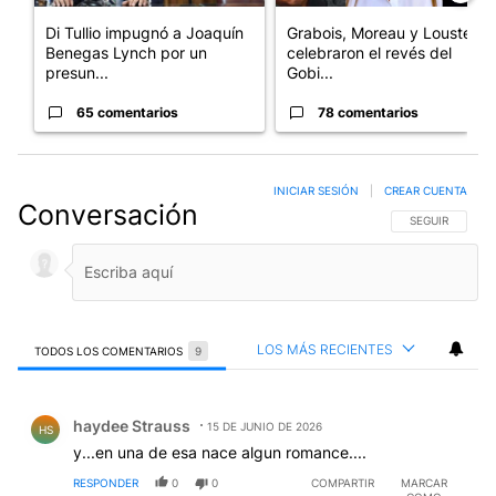
Di Tullio impugnó a Joaquín
Grabois, Moreau y Lousteau
Benegas Lynch por un
celebraron el revés del
presun...
Gobi...
65 comentarios
78 comentarios
INICIAR SESIÓN
|
CREAR CUENTA
Conversación
SIGA ESTA CO
SEGUIR
LOS MÁS RECIENTES
TODOS LOS COMENTARIOS
9
Todos los comentarios
Comentario de haydee Strauss.
haydee Strauss
15 DE JUNIO DE 2026
HS
y...en una de esa nace algun romance....
RESPONDER
0
0
COMPARTIR
MARCAR