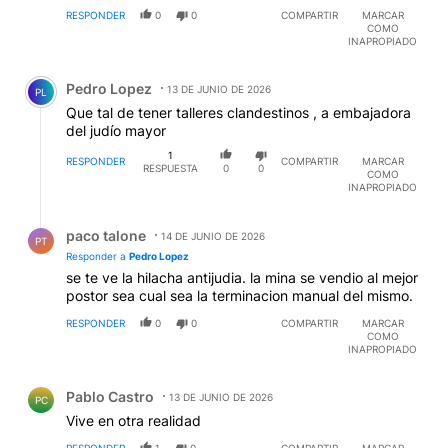
RESPONDER
0
0
COMPARTIR
MARCAR
COMO
INAPROPIADO
Comentario de Pedro Lopez.
Pedro Lopez
13 DE JUNIO DE 2026
PL
Que tal de tener talleres clandestinos , a embajadora
del judío mayor
1
RESPONDER
COMPARTIR
MARCAR
RESPUESTA
0
0
COMO
INAPROPIADO
Respuesta de paco talone.
paco talone
14 DE JUNIO DE 2026
PT
Responder a
Pedro Lopez
se te ve la hilacha antijudia. la mina se vendio al mejor
postor sea cual sea la terminacion manual del mismo.
RESPONDER
0
0
COMPARTIR
MARCAR
COMO
INAPROPIADO
Comentario de Pablo Castro.
Pablo Castro
13 DE JUNIO DE 2026
PC
Vive en otra realidad