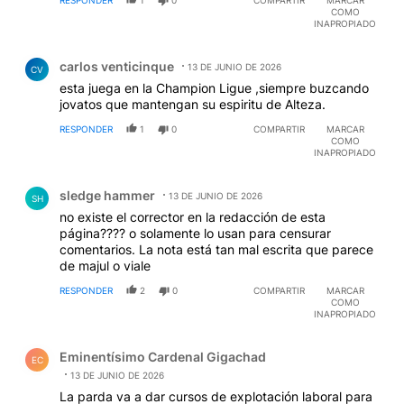
RESPONDER
1
0
COMPARTIR
MARCAR
COMO
INAPROPIADO
Comentario de carlos venticinque.
carlos venticinque
13 DE JUNIO DE 2026
CV
esta juega en la Champion Ligue ,siempre buzcando
jovatos que mantengan su espiritu de Alteza.
RESPONDER
1
0
COMPARTIR
MARCAR
COMO
INAPROPIADO
Comentario de sledge hammer.
sledge hammer
13 DE JUNIO DE 2026
SH
no existe el corrector en la redacción de esta
página???? o solamente lo usan para censurar
comentarios. La nota está tan mal escrita que parece
de majul o viale
RESPONDER
2
0
COMPARTIR
MARCAR
COMO
INAPROPIADO
Comentario de Eminentísimo Cardenal Gigachad.
Eminentísimo Cardenal Gigachad
EC
13 DE JUNIO DE 2026
La parda va a dar cursos de explotación laboral para