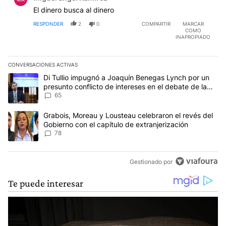
El dinero busca al dinero
RESPONDER
2
0
COMPARTIR
MARCAR
COMO
INAPROPIADO
CONVERSACIONES ACTIVAS
Este listado muestra los artículos con más comentarios en los últim
Un artículo de tendencia con el título "Di Tullio impugnó a Joaqu
Di Tullio impugnó a Joaquín Benegas Lynch por un
presunto conflicto de intereses en el debate de la
Ley de Tierras
65
Un artículo de tendencia con el título "Grabois, Moreau y Lousteau
Grabois, Moreau y Lousteau celebraron el revés del
Gobierno con el capítulo de extranjerización
78
Gestionado por