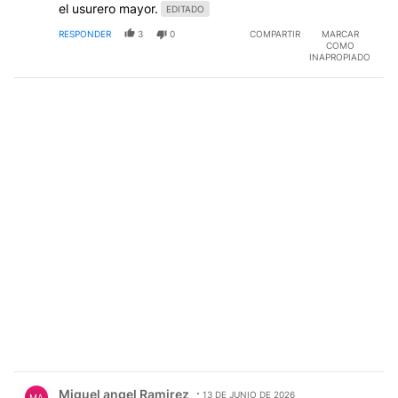
el usurero mayor.
EDITADO
RESPONDER
3
0
COMPARTIR
MARCAR
COMO
INAPROPIADO
Comentario de Miguel angel Ramirez.
Miguel angel Ramirez
13 DE JUNIO DE 2026
MA