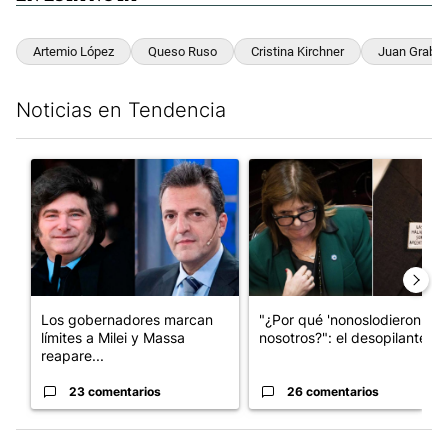
Artemio López
Queso Ruso
Cristina Kirchner
Juan Graboi
Noticias en Tendencia
Este listado muestra los artículos con más comentarios en los últim
Un artículo de tendencia con el título "Los gobernadores marcan
Un artículo de tendencia con e
Los gobernadores marcan
"¿Por qué 'nonoslodieron' a
límites a Milei y Massa
nosotros?": el desopilante ...
reapare...
23 comentarios
26 comentarios