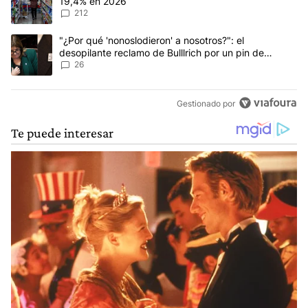
19,4% en 2026
212
Un artículo de tendencia con el título ""¿Por qué 'nonoslodieron' a
"¿Por qué 'nonoslodieron' a nosotros?": el
desopilante reclamo de Bulllrich por un pin de
Malvinas
26
Gestionado por