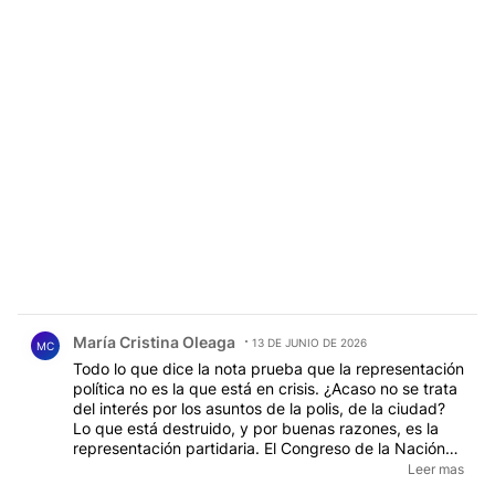
Comentario de María Cristina Oleaga.
María Cristina Oleaga
13 DE JUNIO DE 2026
MC
Todo lo que dice la nota prueba que la representación
política no es la que está en crisis. ¿Acaso no se trata
del interés por los asuntos de la polis, de la ciudad?
Lo que está destruido, y por buenas razones, es la
representación partidaria. El Congreso de la Nación
ha probado ser, con honrosas excepciones, una
Leer mas
cueva de ladrones, de coimeros vendepatria. Esa es