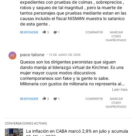
expedientes con pruebas de coimas , sobreprecios ,
robos y saqueo de tal magnitud , pero la muerte de
tantos personajes que pruebas mediante estan en las
causas incluido el fiscal NISMAN muestra lo satanico
de esta gente .
RESPONDER
3
1
COMPARTIR
MARCAR
COMO
INAPROPIADO
Comentario de paco talone.
paco talone
13 DE JUNIO DE 2026
PT
Quesos son los dirigentes peronistas que siguen
dando manija al liderazgo virtual de Kirchner. Es una
mujer mayor cuyos modos discursivos
contemporaneos son fake y la gente lo sabe.
Millonaria con gustos de millonaria no representa al
pueblo joven que labura si es que consigue laburo y
Leer mas
no le cree a los politiqueros que se trepan en las
RESPONDER
3
1
COMPARTIR
MARCAR
internas y las elecciones.
COMO
INAPROPIADO
CONVERSACIONES ACTIVAS
Este listado muestra los artículos con más comentarios en los últim
Un artículo de tendencia con el título "La inflación en CABA marc
La inflación en CABA marcó 2,9% en julio y acumula