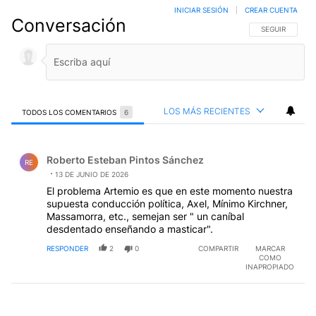
INICIAR SESIÓN
|
CREAR CUENTA
Conversación
SIGA ESTA CO
SEGUIR
LOS MÁS RECIENTES
TODOS LOS COMENTARIOS
6
Todos los comentarios
Comentario de Roberto Esteban Pintos Sánchez.
Roberto Esteban Pintos Sánchez
RE
13 DE JUNIO DE 2026
El problema Artemio es que en este momento nuestra
supuesta conducción política, Axel, Mínimo Kirchner,
Massamorra, etc., semejan ser " un caníbal
desdentado enseñando a masticar".
RESPONDER
2
0
COMPARTIR
MARCAR
COMO
INAPROPIADO