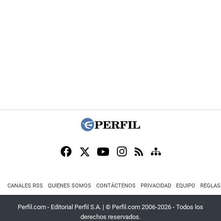
CANALES RSS
QUIENES SOMOS
CONTÁCTENOS
PRIVACIDAD
EQUIPO
REGLAS
Perfil.com - Editorial Perfil S.A.
| © Perfil.com 2006-2026 - Todos los
derechos reservados.