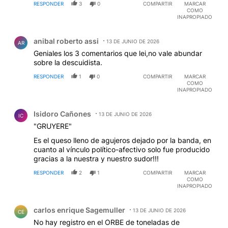
RESPONDER
3
0
COMPARTIR
MARCAR
la vidriera, esa es la caída de todas las máscaras. Del
COMO
Ejecutivo, para qué hablar. Los que están en la calle:
INAPROPIADO
son los que hacen la verdadera política.
Comentario de anibal roberto assi.
anibal roberto assi
13 DE JUNIO DE 2026
AR
Geniales los 3 comentarios que lei,no vale abundar
sobre la descuidista.
RESPONDER
1
0
COMPARTIR
MARCAR
COMO
INAPROPIADO
Comentario de Isidoro Cañones.
Isidoro Cañones
13 DE JUNIO DE 2026
IC
"GRUYERE"
Es el queso lleno de agujeros dejado por la banda, en
cuanto al vínculo político-afectivo solo fue producido
gracias a la nuestra y nuestro sudor!!!
RESPONDER
2
1
COMPARTIR
MARCAR
COMO
INAPROPIADO
Comentario de carlos enrique Sagemuller.
carlos enrique Sagemuller
13 DE JUNIO DE 2026
CE
No hay registro en el ORBE de toneladas de