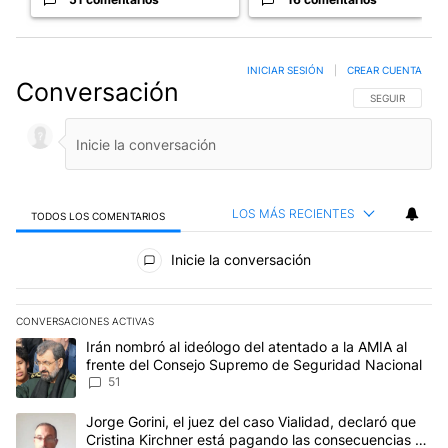
INICIAR SESIÓN
|
CREAR CUENTA
Conversación
SIGA ESTA CO
SEGUIR
LOS MÁS RECIENTES
TODOS LOS COMENTARIOS
Todos los comentarios
Inicie la conversación
CONVERSACIONES ACTIVAS
Este listado muestra los artículos con más comentarios en los últim
Un artículo de tendencia con el título "Irán nombró al ideólogo d
Irán nombró al ideólogo del atentado a la AMIA al
frente del Consejo Supremo de Seguridad Nacional
51
Un artículo de tendencia con el título "Jorge Gorini, el juez del
Jorge Gorini, el juez del caso Vialidad, declaró que
Cristina Kirchner está pagando las consecuencias de