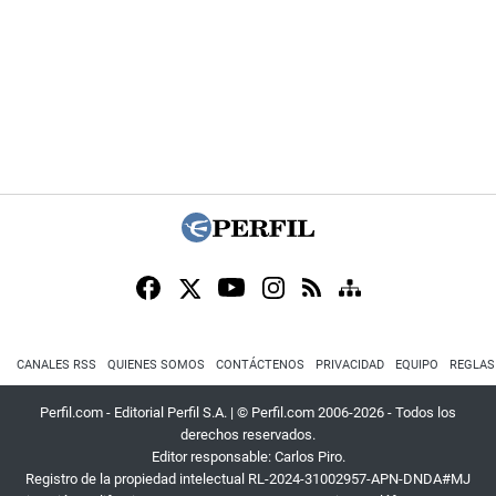
CANALES RSS
QUIENES SOMOS
CONTÁCTENOS
PRIVACIDAD
EQUIPO
REGLAS
Perfil.com - Editorial Perfil S.A.
| © Perfil.com 2006-2026 - Todos los
derechos reservados.
Editor responsable: Carlos Piro.
Registro de la propiedad intelectual RL-2024-31002957-APN-DNDA#MJ