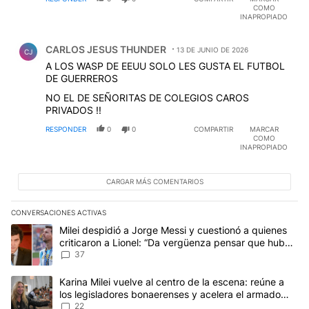
COMO
INAPROPIADO
Comentario de CARLOS JESUS THUNDER.
CARLOS JESUS THUNDER
13 DE JUNIO DE 2026
CJ
A LOS WASP DE EEUU SOLO LES GUSTA EL FUTBOL
DE GUERREROS
NO EL DE SEÑORITAS DE COLEGIOS CAROS
PRIVADOS !!
RESPONDER
0
0
COMPARTIR
MARCAR
COMO
INAPROPIADO
CARGAR MÁS COMENTARIOS
CONVERSACIONES ACTIVAS
Este listado muestra los artículos con más comentarios en los últim
Un artículo de tendencia con el título "Milei despidió a Jorge Mes
Milei despidió a Jorge Messi y cuestionó a quienes
criticaron a Lionel: “Da vergüenza pensar que hubo
anti-Messi”
37
Un artículo de tendencia con el título "Karina Milei vuelve al cen
Karina Milei vuelve al centro de la escena: reúne a
los legisladores bonaerenses y acelera el armado
para 2027
22