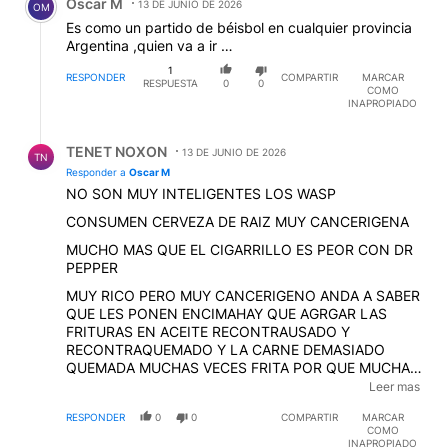
Oscar M
13 DE JUNIO DE 2026
OM
Es como un partido de béisbol en cualquier provincia
Argentina ,quien va a ir …
1
RESPONDER
COMPARTIR
MARCAR
RESPUESTA
0
0
COMO
INAPROPIADO
Respuesta de TENET NOXON.
TENET NOXON
13 DE JUNIO DE 2026
TN
Responder a
Oscar M
NO SON MUY INTELIGENTES LOS WASP
CONSUMEN CERVEZA DE RAIZ MUY CANCERIGENA
MUCHO MAS QUE EL CIGARRILLO ES PEOR CON DR
PEPPER
MUY RICO PERO MUY CANCERIGENO ANDA A SABER
QUE LES PONEN ENCIMAHAY QUE AGRGAR LAS
FRITURAS EN ACEITE RECONTRAUSADO Y
RECONTRAQUEMADO Y LA CARNE DEMASIADO
QUEMADA MUCHAS VECES FRITA POR QUE MUCHA
ES DE BRASIL QUE ES DE BAJA CALIDAD LA
Leer mas
COCINAN DEMASIADO CON SALSAS
RESPONDER
0
0
COMPARTIR
MARCAR
CANCERIGENAS ,,NADIE ES PERFECTO !! HASTA LOS
COMO
AVIONES DE GUERRA DE ELLOS DAN CANCER JAJA
INAPROPIADO