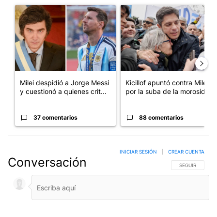
Un artículo de tendencia con el título "Milei despidió a Jorge 
Un artículo de tendencia con el
Milei despidió a Jorge Messi
Kicillof apuntó contra Milei
y cuestionó a quienes crit...
por la suba de la morosida...
37 comentarios
88 comentarios
INICIAR SESIÓN
|
CREAR CUENTA
Conversación
SIGA ESTA CO
SEGUIR