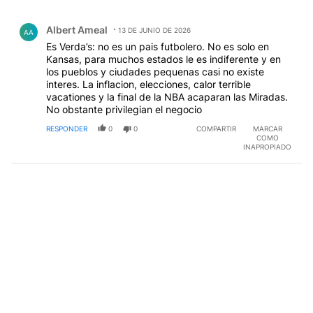
EDITADO
Comentario de Albert Ameal.
Albert Ameal
13 DE JUNIO DE 2026
AA
Es Verda’s: no es un pais futbolero. No es solo en
Kansas, para muchos estados le es indiferente y en
los pueblos y ciudades pequenas casi no existe
interes. La inflacion, elecciones, calor terrible
vacationes y la final de la NBA acaparan las Miradas.
No obstante privilegian el negocio
RESPONDER
0
0
COMPARTIR
MARCAR
COMO
INAPROPIADO