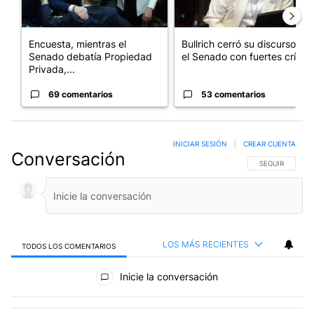
Encuesta, mientras el
Bullrich cerró su discurso en
Senado debatía Propiedad
el Senado con fuertes crí...
Privada,...
69 comentarios
53 comentarios
INICIAR SESIÓN
|
CREAR CUENTA
Conversación
SIGA ESTA CO
SEGUIR
LOS MÁS RECIENTES
TODOS LOS COMENTARIOS
Todos los comentarios
Inicie la conversación