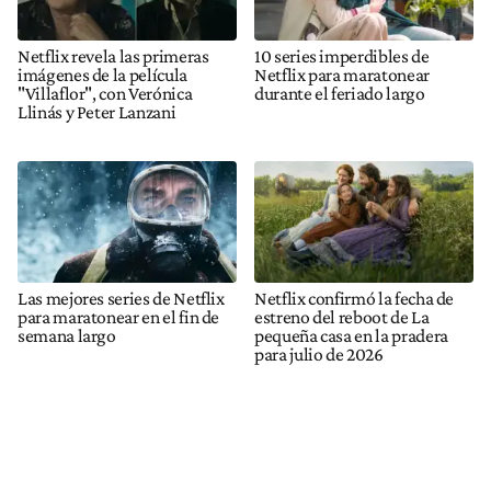
Netflix revela las primeras
10 series imperdibles de
imágenes de la película
Netflix para maratonear
"Villaflor", con Verónica
durante el feriado largo
Llinás y Peter Lanzani
Las mejores series de Netflix
Netflix confirmó la fecha de
para maratonear en el fin de
estreno del reboot de La
semana largo
pequeña casa en la pradera
para julio de 2026