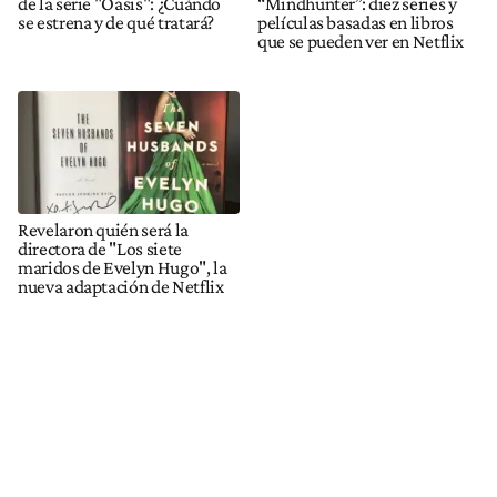
de la serie "Oasis": ¿Cuándo
“Mindhunter”: diez series y
se estrena y de qué tratará?
películas basadas en libros
que se pueden ver en Netflix
Revelaron quién será la
directora de "Los siete
maridos de Evelyn Hugo", la
nueva adaptación de Netflix