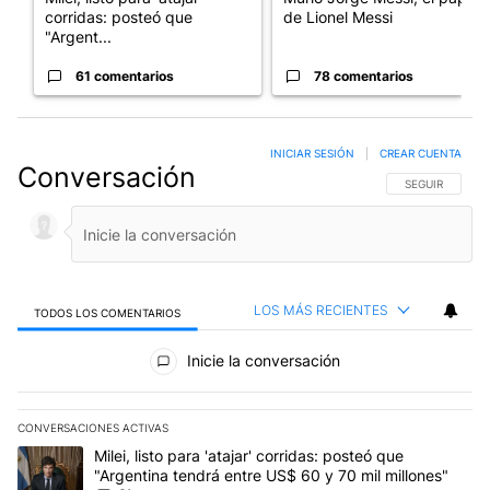
corridas: posteó que
de Lionel Messi
"Argent...
61 comentarios
78 comentarios
INICIAR SESIÓN
|
CREAR CUENTA
Conversación
SIGA ESTA CO
SEGUIR
LOS MÁS RECIENTES
TODOS LOS COMENTARIOS
Todos los comentarios
Inicie la conversación
CONVERSACIONES ACTIVAS
Este listado muestra los artículos con más comentarios en los últim
Un artículo de tendencia con el título "Milei, listo para 'atajar' c
Milei, listo para 'atajar' corridas: posteó que
"Argentina tendrá entre US$ 60 y 70 mil millones"