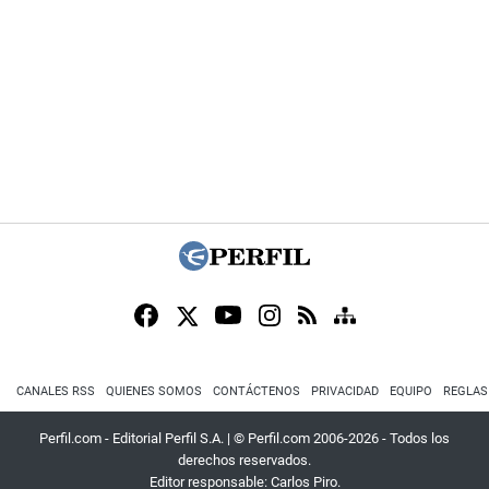
CANALES RSS
QUIENES SOMOS
CONTÁCTENOS
PRIVACIDAD
EQUIPO
REGLAS
Perfil.com - Editorial Perfil S.A.
| © Perfil.com 2006-2026 - Todos los
derechos reservados.
Editor responsable: Carlos Piro.