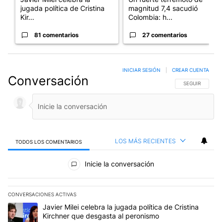
jugada política de Cristina
magnitud 7,4 sacudió
Kir...
Colombia: h...
81 comentarios
27 comentarios
INICIAR SESIÓN
|
CREAR CUENTA
Conversación
SIGA ESTA CO
SEGUIR
LOS MÁS RECIENTES
TODOS LOS COMENTARIOS
Todos los comentarios
Inicie la conversación
CONVERSACIONES ACTIVAS
Este listado muestra los artículos con más comentarios en los últim
Un artículo de tendencia con el título "Javier Milei celebra la jug
Javier Milei celebra la jugada política de Cristina
Kirchner que desgasta al peronismo