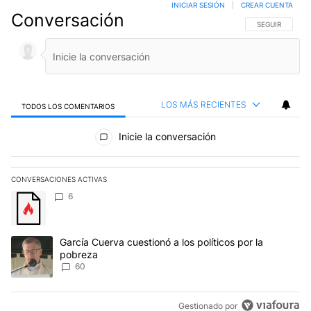
INICIAR SESIÓN
|
CREAR CUENTA
Conversación
SIGA ESTA CO
SEGUIR
LOS MÁS RECIENTES
TODOS LOS COMENTARIOS
Todos los comentarios
Inicie la conversación
CONVERSACIONES ACTIVAS
Este listado muestra los artículos con más comentarios en los últim
Un artículo de tendencia con el título "" con 6 comentarios.
6
Un artículo de tendencia con el título "García Cuerva cuestionó a 
García Cuerva cuestionó a los políticos por la
pobreza
60
Gestionado por