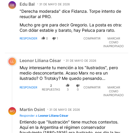
Edu Bal
31 DE MAYO DE 2026
EB
"Derecha moderada" dice Fidanza. Torpe intento de
resucitar al PRO.
Mucho gre gre para decir Gregorio. La posta es otra:
Con dólar estable y barato, hay Peluca para rato.
RESPONDER
0
1
COMPARTIR
MARCAR
COMO
INAPROPIADO
Comentario de Leonor Liliana César.
Leonor Liliana César
31 DE MAYO DE 2026
LL
Muy interesante tu mención a los "ilustrados", pero
medio desconcertante. Acaso Marx no era un
ilustrado? O Trotsky? Me quedo pensando...
2
RESPONDER
COMPARTIR
MARCAR
RESPUESTAS
3
0
COMO
INAPROPIADO
Respuesta de Martin Osint.
Martin Osint
31 DE MAYO DE 2026
MO
Responder a
Leonor Liliana César
Entiendo que "Ilustración" tiene muchos contextos.
Aquí en la Argentina el régimen conservador
fraudulento (1880-1916) era ilustrado, nos dio la ley