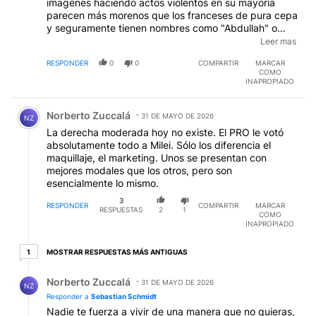
imagenes haciendo actos violentos en su mayoría
parecen más morenos que los franceses de pura cepa
y seguramente tienen nombres como "Abdullah" o
"Ali" pero hablan el francés, si es que lo hablas, mucho
Leer mas
mejor que vos pues...son ciudadanos franceses
RESPONDER
0
0
COMPARTIR
MARCAR
nacidos y criados allí. Ni siquiera son hijos de
COMO
inmigrantes, son nietos de la primer inmigración. ¿Y
INAPROPIADO
sabés una cosa? no los podes hechar. Así de sencillo.
Comentario de Norberto Zuccalá.
Y te lo reconozco: si ves las estadísticas puras y
Norberto Zuccalá
duras vas a ver que predominan esos nombres en la
31 DE MAYO DE 2026
NZ
mayoría de los delitos con más violencia física, es
La derecha moderada hoy no existe. El PRO le votó
cierto, hay un problema. Pero la solución tuya: "la
absolutamente todo a Milei. Sólo los diferencia el
Europa blanca" ni siquiera le salió a un cabo austríaco
maquillaje, el marketing. Unos se presentan con
que tuvo el mejor ejercito y policía disponible de la
mejores modales que los otros, pero son
época. ¿Soluciones?: la de siempre, la que siempre
esencialmente lo mismo.
existió: "palo y zanahoria". A los que hacen
3
vandalismo que vayan presos y para el resto, para las
RESPONDER
COMPARTIR
MARCAR
RESPUESTAS
2
1
COMO
gigantescas "banlieu" (los asentamientos monoblocks
INAPROPIADO
de ellos) políticas de inclusión en trabajos. Menos
plata a la burocracia política y a los bancos
1 respuesta más antiguas
MOSTRAR RESPUESTAS MÁS ANTIGUAS
1
acreedores y mas plata para un desarrollo inclusivo. Y
les guste o no tanto a los racistas disimulados como
Respuesta de Norberto Zuccalá.
Norberto Zuccalá
vos como a los predicadores integristas
31 DE MAYO DE 2026
NZ
fundamentalistas les aviso algo: va a ver hibradación,
Responder a
Sebastian Schmidt
mezcla. Francia ya no será 100% francesa y los
Nadie te fuerza a vivir de una manera que no quieras,