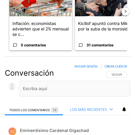
Inflación: economistas
Kicillof apuntó contra Milei
advierten que el 2% mensual
por la suba de la morosida...
se c...
5 comentarios
31 comentarios
INICIAR SESIÓN
|
CREAR CUENTA
Conversación
SIGA ESTA CO
SEGUIR
LOS MÁS RECIENTES
TODOS LOS COMENTARIOS
15
Todos los comentarios
Comentario de Eminentísimo Cardenal Gigachad.
Eminentísimo Cardenal Gigachad
EC