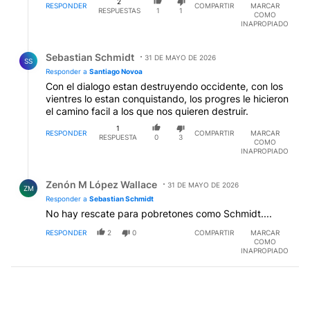
2
RESPONDER
COMPARTIR
MARCAR
RESPUESTAS
1
1
COMO
INAPROPIADO
Respuesta de Sebastian Schmidt.
Sebastian Schmidt
31 DE MAYO DE 2026
SS
Responder a
Santiago Novoa
Con el dialogo estan destruyendo occidente, con los
vientres lo estan conquistando, los progres le hicieron
el camino facil a los que nos quieren destruir.
1
RESPONDER
COMPARTIR
MARCAR
RESPUESTA
0
3
COMO
INAPROPIADO
Respuesta de Zenón M López Wallace.
Zenón M López Wallace
31 DE MAYO DE 2026
ZM
Responder a
Sebastian Schmidt
No hay rescate para pobretones como Schmidt....
RESPONDER
2
0
COMPARTIR
MARCAR
COMO
INAPROPIADO