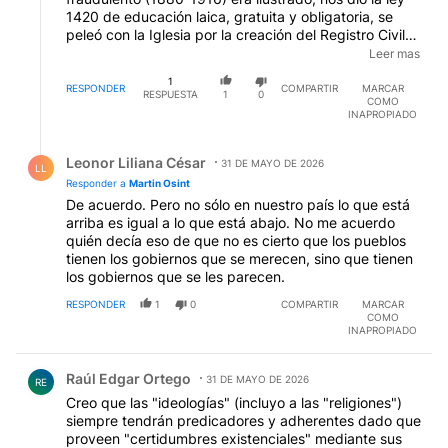
1420 de educación laica, gratuita y obligatoria, se
peleó con la Iglesia por la creación del Registro Civil
llegándose a romper relaciones con el Vaticano
Leer mas
pero...evitaban al sufragio universal como peste y
1
veían como masa inculta al yrigoyenismo. Por
RESPONDER
COMPARTIR
MARCAR
RESPUESTA
1
0
COMO
izquierda los socialistas (gente más que ilustrada)
INAPROPIADO
también veían con horror a la "vieja política criolla"
(bolsa en la que entraban tanto conservadores como
Respuesta de Leonor Liliana César.
radicales yrigoyenistas). Y con la aparición del
Leonor Liliana César
31 DE MAYO DE 2026
LL
peronismo las facciones ilustradas (tanto la derecha
Responder a
Martin Osint
conservadora como la de izquierda socialista)
De acuerdo. Pero no sólo en nuestro país lo que está
también estuvieron enfrentadas o separadas de las
arriba es igual a lo que está abajo. No me acuerdo
masa. Dicho esto sin tomar partido por ninguna de los
quién decía eso de que no es cierto que los pueblos
dos pues en estas tierras élites y masas tienen
tienen los gobiernos que se merecen, sino que tienen
correspondencia en sus defectos ("Lo que está arriba
los gobiernos que se les parecen.
es igual a lo que está abajo").
RESPONDER
1
0
COMPARTIR
MARCAR
COMO
INAPROPIADO
Comentario de Raúl Edgar Ortego.
Raúl Edgar Ortego
31 DE MAYO DE 2026
RE
Creo que las "ideologías" (incluyo a las "religiones")
siempre tendrán predicadores y adherentes dado que
proveen "certidumbres existenciales" mediante sus