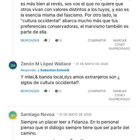
fundamentalistas no podrán poner sus leyes en
es más bien al revés, sos vos el que no quiere que
territorio frances por ser parte de Occidente. C'est la
otros vivan con valores distintos a los tuyos, y eso es
vie...
la esencia misma del fascismo. Por otro lado, la
"cultura occidental" abarca mucho más que tus
preferencias conservadoras, el marxismo también es
parte de ella.
RESPONDER
2
0
COMPARTIR
MARCAR
COMO
INAPROPIADO
Respuesta de Zenón M López Wallace.
Zenón M López Wallace
31 DE MAYO DE 2026
ZM
Responder a
Sebastian Schmidt
Y milei,& banda local,dys amos extranjeros son ¿
siglos de cultura occidental?.
RESPONDER
1
0
COMPARTIR
MARCAR
COMO
INAPROPIADO
Comentario de Santiago Novoa.
Santiago Novoa
31 DE MAYO DE 2026
SN
Siempre un placer leer a Fidanza. En lo personal
pienso que el diálogo siempre tiene que ser parte del
camino.