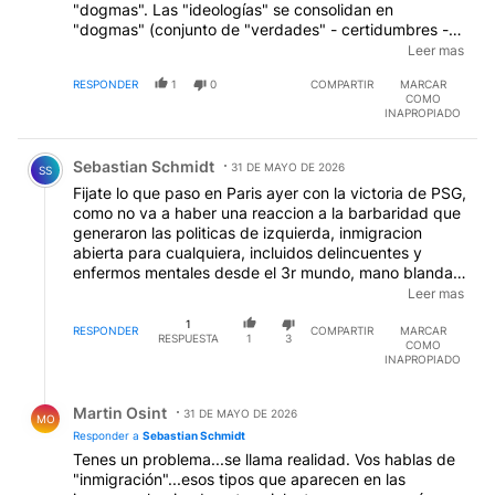
"dogmas". Las "ideologías" se consolidan en
"dogmas" (conjunto de "verdades" - certidumbres -
deducidas de "axiomas": conceptos dados por
Leer mas
verdaderos sin requerir probanzas). Pienso que los
RESPONDER
1
0
COMPARTIR
MARCAR
"dogmas" son pleonasmos de falacias petitio principii
COMO
ya que todas las deducciones están contenidas en los
INAPROPIADO
axiomas fundantes. Aún así, o quizás por ello, los
Comentario de Sebastian Schmidt.
dogmas "protegen" de las inexorables incertidumbres
Sebastian Schmidt
que devienen del pensamiento crítico; soslayan la
31 DE MAYO DE 2026
SS
necesidad de darse una "razón de ser" existencial
Fijate lo que paso en Paris ayer con la victoria de PSG,
propia, personal. Los "dogmas" se ofrecen como
como no va a haber una reaccion a la barbaridad que
"tablas para flotar" en el "naufragio" - Ortega y
generaron las politicas de izquierda, inmigracion
Gasset dixit - que implica la vida.
abierta para cualquiera, incluidos delincuentes y
enfermos mentales desde el 3r mundo, mano blanda y
doctrina "Zafaroni" para los delincuentes, ayuda
Leer mas
social a los ilegales, refugiados mas que a los
1
nacionales, la imposicion de la doctrina arcoiris al
RESPONDER
COMPARTIR
MARCAR
RESPUESTA
1
3
COMO
punto limite de promover cirugias a menores de edad
INAPROPIADO
etc, La gente esta empezando a reaccionar y
obviamente, el pensamiento "de derecha" es el que
Respuesta de Martin Osint.
nos une a estar en contra de la inmundicia.
Martin Osint
31 DE MAYO DE 2026
MO
Responder a
Sebastian Schmidt
Tenes un problema...se llama realidad. Vos hablas de
"inmigración"...esos tipos que aparecen en las