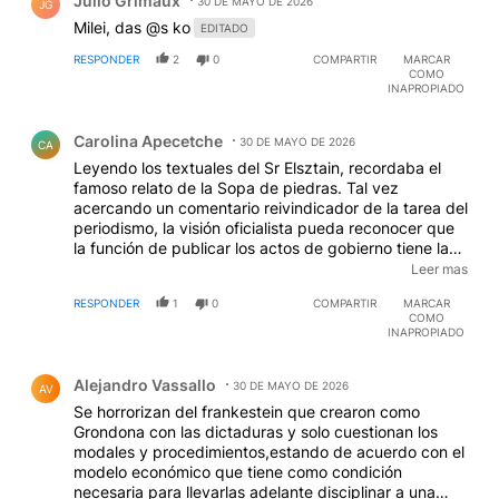
Julio Grimaux
30 DE MAYO DE 2026
JG
Milei, das @s ko
EDITADO
RESPONDER
2
0
COMPARTIR
MARCAR
COMO
INAPROPIADO
Comentario de Carolina Apecetche.
Carolina Apecetche
30 DE MAYO DE 2026
CA
Leyendo los textuales del Sr Elsztain, recordaba el
famoso relato de la Sopa de piedras. Tal vez
acercando un comentario reivindicador de la tarea del
periodismo, la visión oficialista pueda reconocer que
la función de publicar los actos de gobierno tiene la
misión de transparentar la gestión democrática. Las
Leer mas
interpretaciones corresponden al analisis individual y
RESPONDER
1
0
COMPARTIR
MARCAR
los espacios de discusón se han ampliado como
COMO
nunca antes. El gobierno debería ser ejemplo de la
INAPROPIADO
pluralidad de opinión tratando bien a quienes se
Comentario de Alejandro Vassallo.
encargan de la difusión de noticias. También hay que
Alejandro Vassallo
reconocer que no requirió un séquito adulador. Entre
30 DE MAYO DE 2026
AV
todos podríamos preparar una rica sopa.
Se horrorizan del frankestein que crearon como
Grondona con las dictaduras y solo cuestionan los
modales y procedimientos,estando de acuerdo con el
modelo económico que tiene como condición
necesaria para llevarlas adelante disciplinar a una