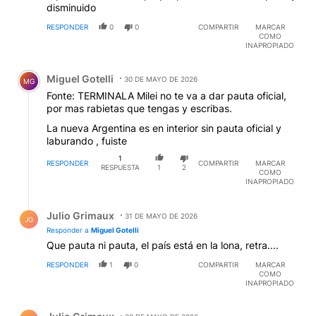
disminuido
RESPONDER
0
0
COMPARTIR
MARCAR
COMO
INAPROPIADO
Comentario de Miguel Gotelli.
Miguel Gotelli
30 DE MAYO DE 2026
MG
Fonte: TERMINALA Milei no te va a dar pauta oficial,
por mas rabietas que tengas y escribas.
La nueva Argentina es en interior sin pauta oficial y
laburando , fuiste
1
RESPONDER
COMPARTIR
MARCAR
RESPUESTA
1
2
COMO
INAPROPIADO
Respuesta de Julio Grimaux.
Julio Grimaux
31 DE MAYO DE 2026
JG
Responder a
Miguel Gotelli
Que pauta ni pauta, el país está en la lona, retra....
RESPONDER
1
0
COMPARTIR
MARCAR
COMO
INAPROPIADO
Comentario de Julio Grimaux.