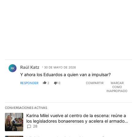
Comentario de Raúl Katz.
Raúl Katz
30 DE MAYO DE 2026
RK
Y ahora los Eduardos a quien van a impulsar?
RESPONDER
2
0
COMPARTIR
MARCAR
COMO
INAPROPIADO
CONVERSACIONES ACTIVAS
Este listado muestra los artículos con más comentarios en los últim
Un artículo de tendencia con el título "Karina Milei vuelve al cen
Karina Milei vuelve al centro de la escena: reúne a
los legisladores bonaerenses y acelera el armado
para 2027
28