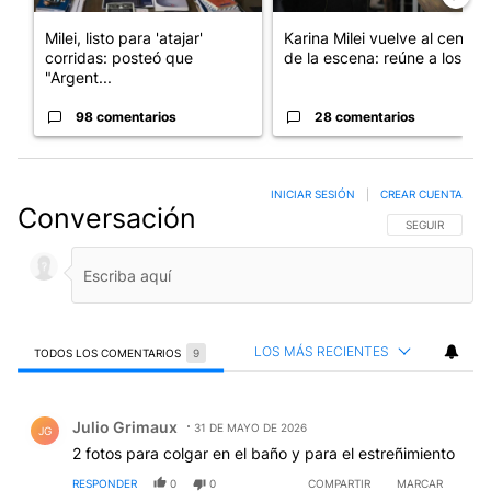
Milei, listo para 'atajar'
Karina Milei vuelve al centro
corridas: posteó que
de la escena: reúne a los...
"Argent...
98 comentarios
28 comentarios
INICIAR SESIÓN
|
CREAR CUENTA
Conversación
SIGA ESTA CO
SEGUIR
LOS MÁS RECIENTES
TODOS LOS COMENTARIOS
9
Todos los comentarios
Comentario de Julio Grimaux.
Julio Grimaux
31 DE MAYO DE 2026
JG
2 fotos para colgar en el baño y para el estreñimiento
RESPONDER
0
0
COMPARTIR
MARCAR