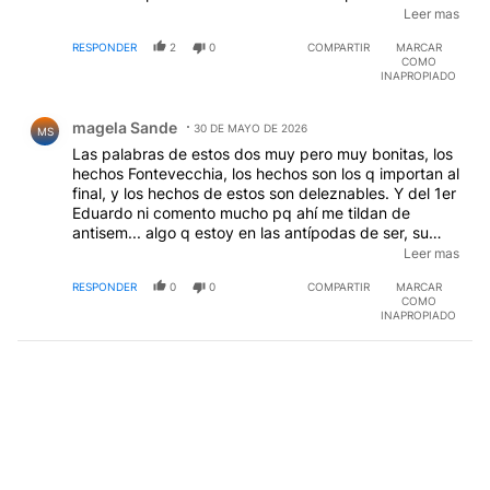
sociedad, atacando todo aquello que cuestiona sus
Leer mas
consecuencias como el periodismo, el papa, el
RESPONDER
2
0
COMPARTIR
MARCAR
congreso,estudiantes,gremios, todo aquello que
COMO
garantiza un sistema democratico.Mucha hipocresía y
INAPROPIADO
cinismo
Comentario de magela Sande.
magela Sande
30 DE MAYO DE 2026
MS
Las palabras de estos dos muy pero muy bonitas, los
hechos Fontevecchia, los hechos son los q importan al
final, y los hechos de estos son deleznables. Y del 1er
Eduardo ni comento mucho pq ahí me tildan de
antisem... algo q estoy en las antípodas de ser, su
colectividad es parte de la mayoría de los medios del
Leer mas
mundo.. mire si le importará el periodismo y sabrá lo q
RESPONDER
0
0
COMPARTIR
MARCAR
significa. Me extraña q sea tan naïve o quizás la naïve
COMO
aquí soy yo creyendo q ud lo es...
EDITADO
INAPROPIADO