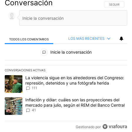
Conversación
SIGA ESTA CO
SEGUIR
LOS MÁS RECIENTES
TODOS LOS COMENTARIOS
Todos los comentarios
Inicie la conversación
CONVERSACIONES ACTIVAS
Este listado muestra los artículos con más comentarios en los últim
Un artículo de tendencia con el título "La violencia sigue en los 
La violencia sigue en los alrededores del Congreso:
represión, detenidos y una fotógrafa herida
111
Un artículo de tendencia con el título "Inflación y dólar: cuáles 
Inflación y dólar: cuáles son las proyecciones del
mercado para julio, según el REM del Banco Central
41
Gestionado por