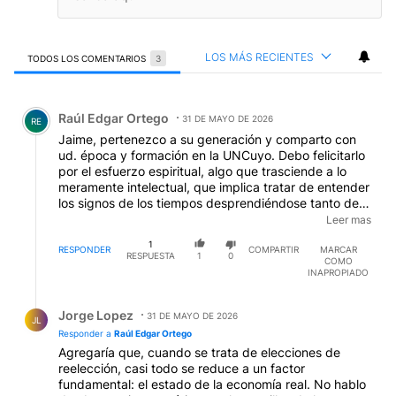
LOS MÁS RECIENTES
TODOS LOS COMENTARIOS
3
Todos los comentarios
Comentario de Raúl Edgar Ortego.
Raúl Edgar Ortego
31 DE MAYO DE 2026
RE
Jaime, pertenezco a su generación y comparto con
ud. época y formación en la UNCuyo. Debo felicitarlo
por el esfuerzo espiritual, algo que trasciende a lo
meramente intelectual, que implica tratar de entender
los signos de los tiempos desprendiéndose tanto de
dogmas como de otros atavismos hermenéuticos.
Leer mas
Creo que falta agregar el impacto electoral que está
1
teniendo, y sin duda tendrá, el remodelamiento
RESPONDER
COMPARTIR
MARCAR
RESPUESTA
1
0
COMO
demográfico resultante de la disminución en la tasa
INAPROPIADO
de natalidad con aumento relativo, pero también
absoluto (longevidad creciente) de votantes
Respuesta de Jorge Lopez.
"añosos"... que me parecen más "conservadores"...
Jorge Lopez
31 DE MAYO DE 2026
JL
menos volubles, si prefiere, por tener consolidadas
Responder a
Raúl Edgar Ortego
sus propias "posverdades".
Agregaría que, cuando se trata de elecciones de
reelección, casi todo se reduce a un factor
fundamental: el estado de la economía real. No hablo