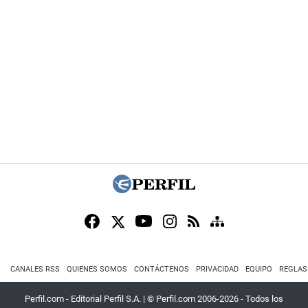
CANALES RSS
QUIENES SOMOS
CONTÁCTENOS
PRIVACIDAD
EQUIPO
REGLAS
Perfil.com - Editorial Perfil S.A.
| © Perfil.com 2006-2026 - Todos los