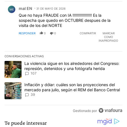
Comentario de mal EN.
mal EN
31 DE MAYO DE 2026
ME
Que no haya FRAUDE con IA !!!!!!!!!!!!!!!!! Es la
sospecha que quedo en OCTUBRE despues de la
visita de los del NORTE
RESPONDER
0
0
COMPARTIR
MARCAR
COMO
INAPROPIADO
CONVERSACIONES ACTIVAS
Este listado muestra los artículos con más comentarios en los últim
Un artículo de tendencia con el título "La violencia sigue en los 
La violencia sigue en los alrededores del Congreso:
represión, detenidos y una fotógrafa herida
107
Un artículo de tendencia con el título "Inflación y dólar: cuáles 
Inflación y dólar: cuáles son las proyecciones del
mercado para julio, según el REM del Banco Central
39
Gestionado por