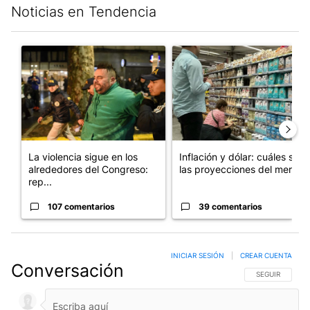
Noticias en Tendencia
Este listado muestra los artículos con más comentarios en los últim
Un artículo de tendencia con el título "La violencia sigue en lo
Un artículo de tendencia con e
La violencia sigue en los
Inflación y dólar: cuáles son
alrededores del Congreso:
las proyecciones del merc...
rep...
107 comentarios
39 comentarios
INICIAR SESIÓN
|
CREAR CUENTA
Conversación
SIGA ESTA CO
SEGUIR