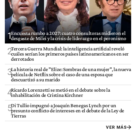
Encuesta rumbo a 2027: cuatro consultoras midieron el
1
desgaste de Milei y la crisis de liderazgo en el peronismo
Tercera Guerra Mundial: la inteligencia artificial reveló
2
cuáles serían los primeros países latinoamericanos en ser
derrotados
La historia real de "Elize: Sombras de una mujer", la nueva
3
película de Netflix sobre el caso de una esposa que
descuartizó a su marido
Ricardo Lorenzetti se metió en el debate sobre la
4
inhabilitación de Cristina Kirchner
Di Tullio impugnó a Joaquín Benegas Lynch por un
5
presunto conflicto de intereses en el debate de la Ley de
Tierras
VER MÁS