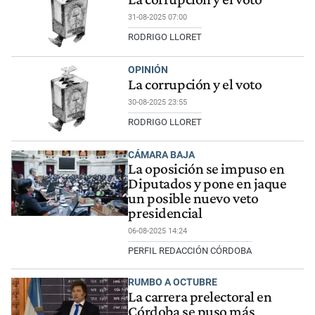
31-08-2025 07:00
RODRIGO LLORET
OPINIÓN
La corrupción y el voto
30-08-2025 23:55
RODRIGO LLORET
CÁMARA BAJA
La oposición se impuso en
Diputados y pone en jaque
un posible nuevo veto
presidencial
06-08-2025 14:24
PERFIL REDACCIÓN CÓRDOBA
RUMBO A OCTUBRE
La carrera prelectoral en
Córdoba se puso más