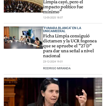
Limpia cayó, pero el
impacto político fue
mínimo”
12-05-2025 18:07
"FUMARA BLANCA" EN LA
UNICAMEERAL
Ficha Limpia consiguió
dictamen y la UCR fogonea
que se apruebe el "27 D"
para dar una señal a nivel
nacional
23-12-2024 19:01
RODRIGO MIRANDA