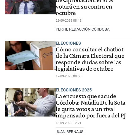
desaprobación: el 57%
votará en su contra en
octubre
22-09-2025 08:45
PERFIL REDACCIÓN CÓRDOBA
ELECCIONES
Cómo consultar el chatbot
de la Cámara Electoral que
responde dudas sobre las
legislativas de octubre
17-09-2025 00:50
ELECCIONES 2025
La encuesta que sacude
Córdoba: Natalia De la Sota
le quita votos a un rival
impensado por fuera del PJ
13-09-2025 12:21
JUAN BERNAUS