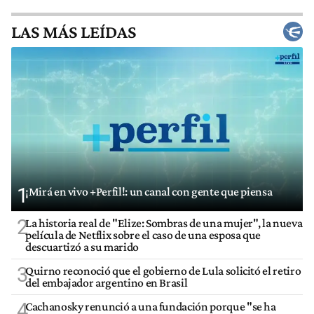
LAS MÁS LEÍDAS
1
¡Mirá en vivo +Perfil!: un canal con gente que piensa
2
La historia real de "Elize: Sombras de una mujer", la nueva
película de Netflix sobre el caso de una esposa que
descuartizó a su marido
3
Quirno reconoció que el gobierno de Lula solicitó el retiro
del embajador argentino en Brasil
4
Cachanosky renunció a una fundación porque "se ha