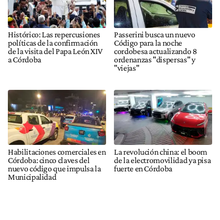
Histórico: Las repercusiones
Passerini busca un nuevo
políticas de la confirmación
Código para la noche
de la visita del Papa León XIV
cordobesa actualizando 8
a Córdoba
ordenanzas "dispersas" y
"viejas"
Habilitaciones comerciales en
La revolución china: el boom
Córdoba: cinco claves del
de la electromovilidad ya pisa
nuevo código que impulsa la
fuerte en Córdoba
Municipalidad