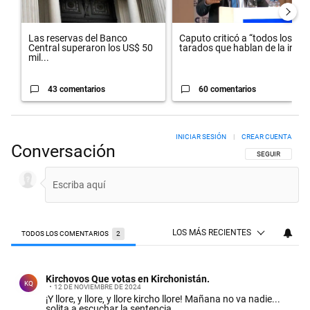
Las reservas del Banco
Caputo criticó a “todos los
Central superaron los US$ 50
tarados que hablan de la in...
mil...
43 comentarios
60 comentarios
INICIAR SESIÓN
|
CREAR CUENTA
Conversación
SIGA ESTA CON
SEGUIR
LOS MÁS RECIENTES
TODOS LOS COMENTARIOS
2
Todos los comentarios
Comentario de Kirchovos Que votas en Kirchonistán..
Kirchovos Que votas en Kirchonistán.
KQ
12 DE NOVIEMBRE DE 2024
¡Y llore, y llore, y llore kircho llore! Mañana no va nadie...
solita a escuchar la sentencia.