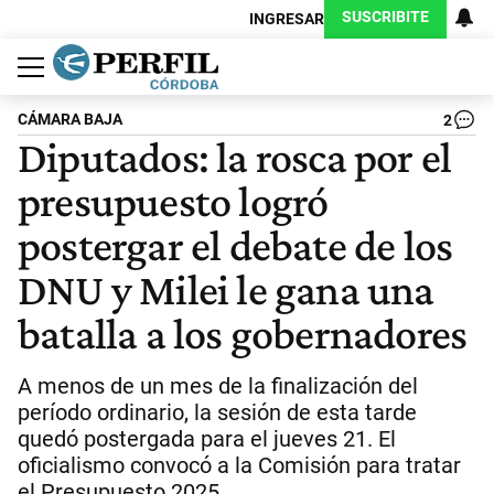
SUSCRIBITE
INGRESAR
Política
Economía
Judiciales
Sociedad
Cultura
Espectáculos
Deportes
Protagonistas
CÁMARA BAJA
2
Diputados: la rosca por el
presupuesto logró
postergar el debate de los
DNU y Milei le gana una
batalla a los gobernadores
A menos de un mes de la finalización del
período ordinario, la sesión de esta tarde
quedó postergada para el jueves 21. El
oficialismo convocó a la Comisión para tratar
el Presupuesto 2025.