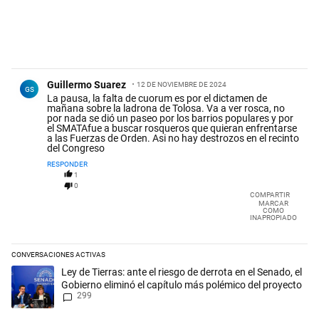
Comentario de Guillermo Suarez.
Guillermo Suarez
12 DE NOVIEMBRE DE 2024
GS
La pausa, la falta de cuorum es por el dictamen de
mañana sobre la ladrona de Tolosa. Va a ver rosca, no
por nada se dió un paseo por los barrios populares y por
el SMATAfue a buscar rosqueros que quieran enfrentarse
a las Fuerzas de Orden. Asi no hay destrozos en el recinto
del Congreso
RESPONDER
1
0
COMPARTIR
MARCAR
COMO
INAPROPIADO
CONVERSACIONES ACTIVAS
Este listado muestra los artículos con más comentarios en los últimos 
Un artículo de tendencia con el título "Ley de Tierras: ante el riesgo d
Ley de Tierras: ante el riesgo de derrota en el Senado, el
Gobierno eliminó el capítulo más polémico del proyecto
299