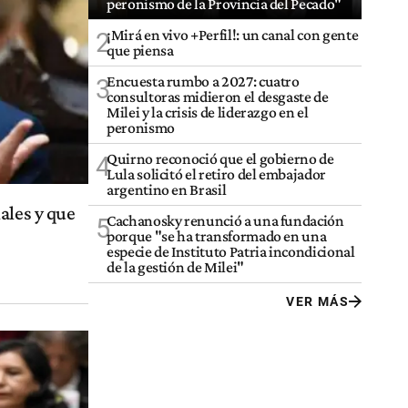
peronismo de la Provincia del Pecado"
¡Mirá en vivo +Perfil!: un canal con gente
2
que piensa
Encuesta rumbo a 2027: cuatro
3
consultoras midieron el desgaste de
Milei y la crisis de liderazgo en el
peronismo
Quirno reconoció que el gobierno de
4
Lula solicitó el retiro del embajador
argentino en Brasil
ales y que
Cachanosky renunció a una fundación
5
porque "se ha transformado en una
especie de Instituto Patria incondicional
de la gestión de Milei"
VER MÁS