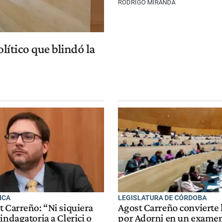
RODRIGO MIRANDA
lítico que blindó la
ICA
LEGISLATURA DE CÓRDOBA
t Carreño: “Ni siquiera
Agost Carreño convierte 
indagatoria a Clerici o
por Adorni en un exame