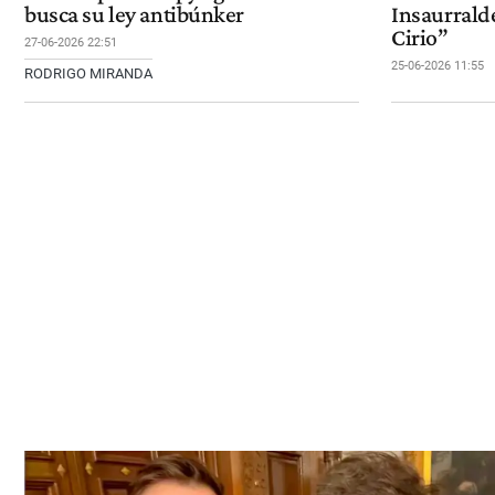
busca su ley antibúnker
Insaurralde
Cirio”
27-06-2026 22:51
25-06-2026 11:55
RODRIGO MIRANDA