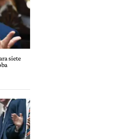
ra siete
oba