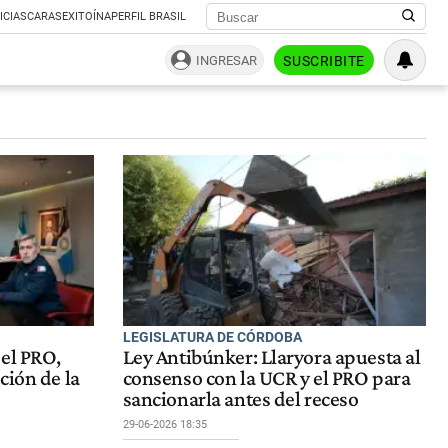
ICIAS
CARAS
EXITOÍNA
PERFIL BRASIL
INGRESAR
SUSCRIBITE
LEGISLATURA DE CÓRDOBA
el PRO,
Ley Antibúnker: Llaryora apuesta al
ción de la
consenso con la UCR y el PRO para
sancionarla antes del receso
29-06-2026 18:35