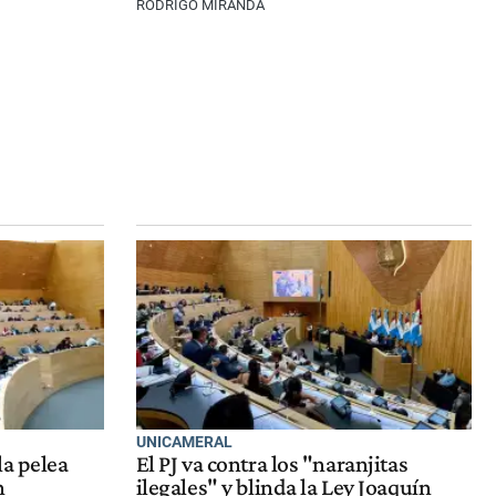
RODRIGO MIRANDA
UNICAMERAL
la pelea
El PJ va contra los "naranjitas
n
ilegales" y blinda la Ley Joaquín